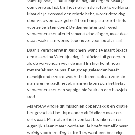
Valentijnsdag is natuurlijk de dag om degene waar je
een oogje op hebt, in het geheim de liefde te verklaren.
Maar als je eenmaal een relatie hebt, wordt deze dag
door vrouwen vaak gebruikt om hun partner iets liefs
voor ze te laten doen! De dames laten zich goed
verwennen met allerlei romantische dingen, maar daar
staat vaak maar weinig tegenover voor jou als man!
Daar is verandering in gekomen, want 14 maart (exact
een maand na Valentijnsdag) is officieel uitgeroepen
als dé verwendag voor de man! En hier komt geen
romantiek aan te pas. Een groep geleerden heeft
namelijk onderzocht wat het ultieme cadeau voor de
man is en je raadt het al; mannen laten zich het liefst
verwennen met een sappige biefstuk en een blowjob
toe!
Als vrouw vind je dit misschien oppervlakkig en krijg je
het gevoel dat het bij mannen altijd alleen maar om
seks gaat. Maar als je het even laat bezinken zijn er
eigenlijk alleen maar voordelen. Je hoeft namelijk maar
weinig voorbereiding te treffen, want een bezoekje