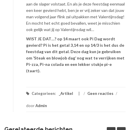
aan de slager volstaat. En als je deze feestdag eenmaal
een keer gevierd hebt, ben je er vrij zeker van dat jouw
man volgend jaar flink zal uitpakken met Valentijnsdag!
En mocht het echt goed bevallen, weet je misschien
ook gelijk wat jij op Valentijnsdag wil…
WIST JE DAT…? op 14 maart ook Pi Dag wordt
gevierd? Pi is het getal 3,14 en op 14/3 is het dus de
feestdag van dit getal. Deze dag kun je gebruiken
om ‘Steak en blowjob dag’ nog wat te verrijken met
Pi-zza, Pi-na colada en een lekker stukje pi-e
(taart).
Categorieen:
_Artikel
/
Geen reacties
/
door
Admin
Gerelateerde berichten