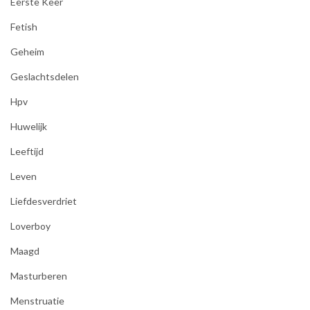
Eerste Keer
Fetish
Geheim
Geslachtsdelen
Hpv
Huwelijk
Leeftijd
Leven
Liefdesverdriet
Loverboy
Maagd
Masturberen
Menstruatie