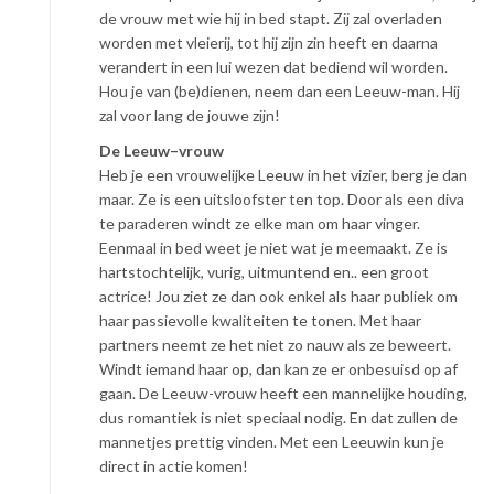
de vrouw met wie hij in bed stapt. Zij zal overladen
worden met vleierij, tot hij zijn zin heeft en daarna
verandert in een lui wezen dat bediend wil worden.
Hou je van (be)dienen, neem dan een Leeuw-man. Hij
zal voor lang de jouwe zijn!
De Leeuw–vrouw
Heb je een vrouwelijke Leeuw in het vizier, berg je dan
maar. Ze is een uitsloofster ten top. Door als een diva
te paraderen windt ze elke man om haar vinger.
Eenmaal in bed weet je niet wat je meemaakt. Ze is
hartstochtelijk, vurig, uitmuntend en.. een groot
actrice! Jou ziet ze dan ook enkel als haar publiek om
haar passievolle kwaliteiten te tonen. Met haar
partners neemt ze het niet zo nauw als ze beweert.
Windt iemand haar op, dan kan ze er onbesuisd op af
gaan. De Leeuw-vrouw heeft een mannelijke houding,
dus romantiek is niet speciaal nodig. En dat zullen de
mannetjes prettig vinden. Met een Leeuwin kun je
direct in actie komen!