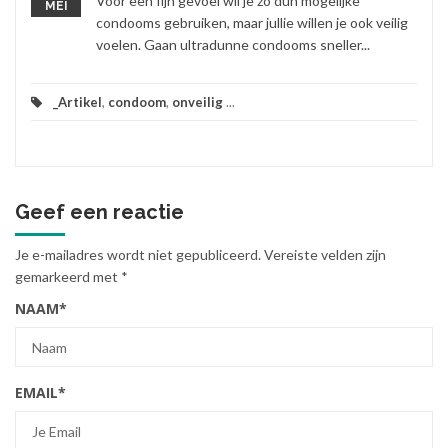
Voor een fijn gevoel wil je zo dun mogelijke
MEI
condooms gebruiken, maar jullie willen je ook veilig
voelen. Gaan ultradunne condooms sneller...
_Artikel
,
condoom
,
onveilig
...
Geef een reactie
Je e-mailadres wordt niet gepubliceerd.
Vereiste velden zijn
gemarkeerd met
*
NAAM
*
EMAIL
*