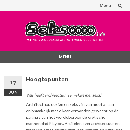
Menu
Spring
naar
inhoud
MENU
Spring
naar
inhoud
Hoogtepunten
17
JUN
Wat heeft architectuur te maken met seks?
Architectuur, design en seks zijn van meet af aan
onlosmakelijk met elkaar verbonden geweest op de
pagina’s van het wereldberoemde erotische
mannenblad Playboy. Artikelen over architectuur en
interviews met architecten, ontwerpers en schrijvers