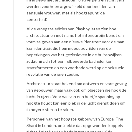
werden voorheen afgewisseld door beelden van
sensuele vrouwen, met als hoogtepunt ‘de
centerfold’.
Al de vroegste edities van Playboy laten zien hoe
architectuur en met name het interieur zijn benut om
vorm te geven aan een nieuwe identiteit voor de man.
Een identiteit die hem moest bevrijden van de
beperkingen van het gezinsleven in de buitenwijken
zodat hij zich tot een felbegeerde bachelor kon
transformeren en een voorbode werd op de seksuele
revolutie van de jaren zestig.
Architectuur staat bekend om ontwerp en vormgeving
van gebouwen maar vaak ook om objecten die hoog de
lucht in rijzen. Voor wie van een beetje spanning op
hoogte houdt kan een plek in de lucht dienst doen om
in hogere sferen te raken.
Personeel van het hoogste gebouw van Europa, The
Shard in Londen, ontdekte dat opgewonden koppels
zichzelf niet konden bedwingen voor een wilde