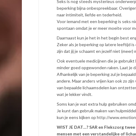
Seks is nog steeds mysterieus onderwerp.
beperking bijna onbespreekbaar. Overigens
naar intimiteit, liefde en tederheid.
Voor iemand met een beperking is seks nie
spontaan omdat je er meer moeite voor mo
Daarnaast kun je het in het begin best en
Zeker als je beperking op latere leeftijd is
zijn dat jij je schaamt en jezelf niet (meer) 
Ook eventuele medicijnen die je gebruikt 
minder goed opgewonden raken. Laat je da
Afhankelijk van je beperking zul je bepaa
andere. Maar anders vrijen kan ook zo zijn
van bepaalde lichaamsdelen kan ontzetten
wat je lekker vindt.
Soms kan je wat extra hulp gebruiken omda
Je kunt dan gebruik maken van hulpmiddel
kun je eens kijken op http://www.emotiona
WIST JE DAT…? SAR en Flekszorg twee o
mensen met een verstandelijke of licha