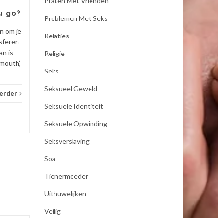
Praten Met Vrienden
u go?
_Artikel
Lees verder
Problemen Met Seks
_Artik
en om je
Relaties
sferen
an is
Religie
mouth’,
Seks
Seksueel Geweld
verder
Seksuele Identiteit
Seksuele Opwinding
Seksverslaving
Soa
Tienermoeder
Uithuwelijken
Veilig