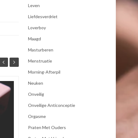
Leven
Liefdesverdriet
Loverboy
Maagd
Masturberen
Menstruatie
Morning-Afterpil
Neuken
Wachten tot Sint-
20
07
Onveilig
Juttemis
AUG
AUG
Onveilige Anticonceptie
Op 17 augustus was het de
dag van Sint-Juttemis. Geen
Orgasme
vrolijke feestdag, want op
Praten Met Ouders
deze dag staan we eigenlijk
stil bij alle dingen die nooit...