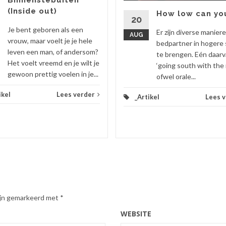
(Inside out)
How low can yo
20
Je bent geboren als een
Er zijn diverse manier
AUG
vrouw, maar voelt je je hele
bedpartner in hogere 
leven een man, of andersom?
te brengen. Eén daarv
Het voelt vreemd en je wilt je
‘going south with the 
gewoon prettig voelen in je...
ofwel orale...
ikel
Lees verder
_Artikel
Lees 
zijn gemarkeerd met
*
WEBSITE