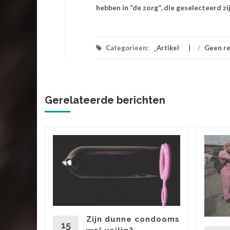
hebben in “de zorg”, die geselecteerd z
Categorieen:
_Artikel
/
Geen re
Gerelateerde berichten
 zit voor
enbeeld
Zijn dunne condooms
oe je
15