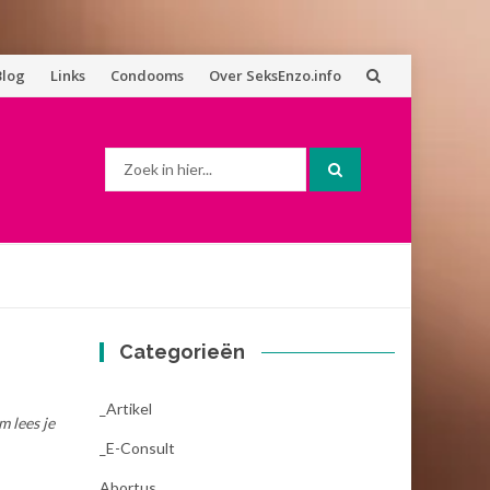
Blog
Links
Condooms
Over SeksEnzo.info
Zoek
naar:
Categorieën
_Artikel
m lees je
_E-Consult
Abortus