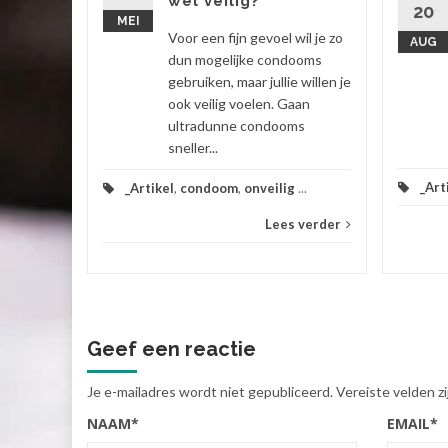
wel veilig?
20
ekt,...
MEI
Voor een fijn gevoel wil je zo
AUG
 verder
dun mogelijke condooms
gebruiken, maar jullie willen je
ook veilig voelen. Gaan
ultradunne condooms
sneller...
_Art
_Artikel
,
condoom
,
onveilig
...
Lees verder
Geef een reactie
Je e-mailadres wordt niet gepubliceerd.
Vereiste velden 
NAAM
*
EMAIL
*