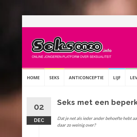
Spring
HOME
SEKS
ANTICONCEPTIE
LIJF
LE
naar
inhoud
Seks met een beperk
02
Dat je net als ieder ander behoefte hebt a
DEC
daar zo weinig over?