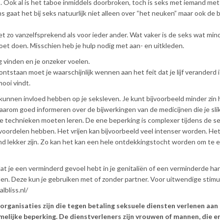
 Ook al is het taboe inmiddels doorbroken, toch is seks met iemand me
 gaat het bij seks natuurlijk niet alleen over “het neuken” maar ook de
t zo vanzelfsprekend als voor ieder ander. Wat vaker is de seks wat min
et doen. Misschien heb je hulp nodig met aan- en uitkleden.
g vinden en je onzeker voelen.
 ontstaan moet je waarschijnlijk wennen aan het feit dat je lijf veranderd 
mooi vindt.
kunnen invloed hebben op je seksleven. Je kunt bijvoorbeeld minder zin
arom goed informeren over de bijwerkingen van de medicijnen die je slik
lde technieken moeten leren. De ene beperking is complexer tijdens de s
 voordelen hebben. Het vrijen kan bijvoorbeeld veel intenser worden. Het
d lekker zijn. Zo kan het kan een hele ontdekkingstocht worden om te 
t je een verminderd gevoel hebt in je genitaliën of een verminderde ha
en. Deze kun je gebruiken met of zonder partner. Voor uitwendige stimu
lbliss.nl/
rganisaties zijn die tegen betaling seksuele diensten verlenen aan
melijke beperking. De dienstverleners zijn vrouwen of mannen, die e