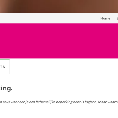
Spring
Home
naar
inhoud
VEN
ing.
an seks wanneer je een lichamelijke beperking hebt is logisch. Maar waaro