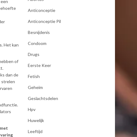
t een
 behoefte
Anticonceptie
Anticonceptie Pil
der
Besnijdenis
Condoom
is. Het kan
Drugs
 hebben of
Eerste Keer
t.
eks dan de
Fetish
 strelen
Geheim
ervaren
Geslachtsdelen
ndfunctie.
Hpv
lators
Huwelijk
 met
Leeftijd
rvaring