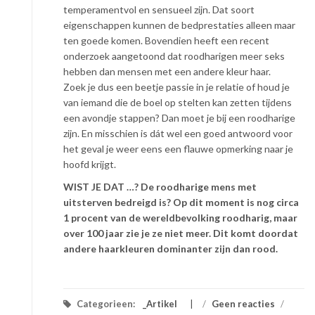
temperamentvol en sensueel zijn. Dat soort
eigenschappen kunnen de bedprestaties alleen maar
ten goede komen. Bovendien heeft een recent
onderzoek aangetoond dat roodharigen meer seks
hebben dan mensen met een andere kleur haar.
Zoek je dus een beetje passie in je relatie of houd je
van iemand die de boel op stelten kan zetten tijdens
een avondje stappen? Dan moet je bij een roodharige
zijn. En misschien is dát wel een goed antwoord voor
het geval je weer eens een flauwe opmerking naar je
hoofd krijgt.
WIST JE DAT …? De roodharige mens met
uitsterven bedreigd is? Op dit moment is nog circa
1 procent van de wereldbevolking roodharig, maar
over 100 jaar zie je ze niet meer. Dit komt doordat
andere haarkleuren dominanter zijn dan rood.
Categorieen:
_Artikel
/
Geen reacties
/