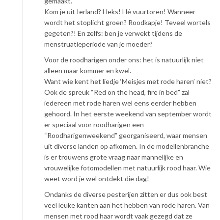
gemaakt.
Kom je uit Ierland? Heks! Hé vuurtoren! Wanneer
wordt het stoplicht groen? Roodkapje! Teveel wortels
gegeten?! En zelfs: ben je verwekt tijdens de
menstruatieperiode van je moeder?
Voor de roodharigen onder ons: het is natuurlijk niet
alleen maar kommer en kwel.
Want wie kent het liedje ‘Meisjes met rode haren’ niet?
Ook de spreuk “Red on the head, fire in bed” zal
iedereen met rode haren wel eens eerder hebben
gehoord. In het eerste weekend van september wordt
er speciaal voor roodharigen een
“Roodharigenweekend” georganiseerd, waar mensen
uit diverse landen op afkomen. In de modellenbranche
is er trouwens grote vraag naar mannelijke en
vrouwelijke fotomodellen met natuurlijk rood haar. Wie
weet word je wel ontdekt die dag!
Ondanks de diverse pesterijen zitten er dus ook best
veel leuke kanten aan het hebben van rode haren. Van
mensen met rood haar wordt vaak gezegd dat ze