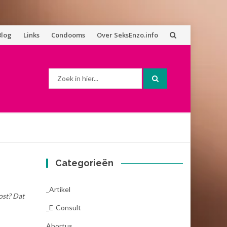
Blog
Links
Condooms
Over SeksEnzo.info
Zoek
naar:
Categorieën
_Artikel
ost? Dat
_E-Consult
Abortus