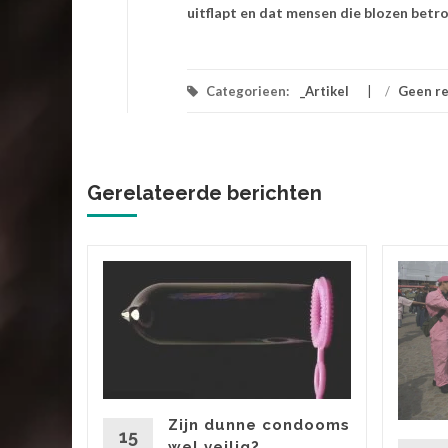
uitflapt en dat mensen die blozen be
Categorieen:
_Artikel
/
Geen re
Gerelateerde berichten
 zit voor
enbeeld
Zijn dunne condooms
oe je
15
wel veilig?