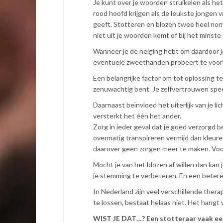
Je kunt over je woorden struikelen als het
rood hoofd krijgen als de leukste jongen v
geeft. Stotteren en blozen twee heel nor
niet uit je woorden komt of bij het minste 
Wanneer je de neiging hebt om daardoor je
eventuele zweethanden probeert te voorkom
Een belangrijke factor om tot oplossing t
zenuwachtig bent. Je zelfvertrouwen spee
Daarnaast beïnvloed het uiterlijk van je l
versterkt het één het ander.
Zorg in ieder geval dat je goed verzorgd be
overmatig transpireren vermijd dan kleuren 
daarover geen zorgen meer te maken. Voor 
Mocht je van het blozen af willen dan kan 
je stemming te verbeteren. En een beter
In Nederland zijn veel verschillende the
te lossen, bestaat helaas niet. Het hangt
WIST JE DAT…? Een stotteraar vaak ee