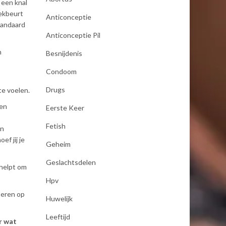
 een knal
eekbeurt
Anticonceptie
tandaard
Anticonceptie Pil
n
Besnijdenis
Condoom
Drugs
te voelen.
 en
Eerste Keer
Fetish
an
ef jij je
Geheim
Geslachtsdelen
 helpt om
Hpv
teren op
Huwelijk
Leeftijd
r wat