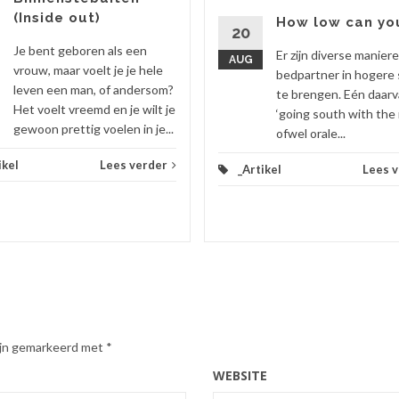
(Inside out)
How low can yo
20
Je bent geboren als een
Er zijn diverse manier
AUG
vrouw, maar voelt je je hele
bedpartner in hogere 
leven een man, of andersom?
te brengen. Eén daarv
Het voelt vreemd en je wilt je
‘going south with the 
gewoon prettig voelen in je...
ofwel orale...
ikel
Lees verder
_Artikel
Lees 
zijn gemarkeerd met
*
WEBSITE