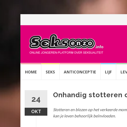
Spring
HOME
SEKS
ANTICONCEPTIE
LIJF
LE
naar
inhoud
Onhandig stotteren 
24
Stotteren en blozen op het verkeerde momen
OKT
kan je leven behoorlijk beïnvloeden.