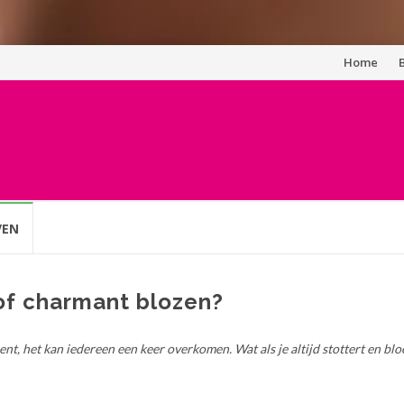
Spring
Home
naar
inhoud
VEN
of charmant blozen?
t, het kan iedereen een keer overkomen. Wat als je altijd stottert en blo