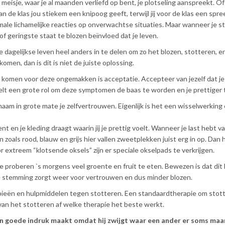
 meisje, waar je al maanden verliefd op bent, je plotseling aanspreekt. Of
an de klas jou stiekem een knipoog geeft, terwijl jij voor de klas een spr
male lichamelijke reacties op onverwachtse situaties. Maar wanneer je s
of geringste staat te blozen beïnvloed dat je leven.
 dagelijkse leven heel anders in te delen om zo het blozen, stotteren, e
en, dan is dit is niet de juiste oplossing.
e komen voor deze ongemakken is acceptatie. Accepteer van jezelf dat je
lt een grote rol om deze symptomen de baas te worden en je prettiger 
ichaam in grote mate je zelfvertrouwen. Eigenlijk is het een wisselwerking
nt en je kleding draagt waarin jij je prettig voelt. Wanneer je last hebt v
zoals rood, blauw en grijs hier vallen zweetplekken juist erg in op. Dan ho
extreem “klotsende oksels” zijn er speciale okselpads te verkrijgen.
je proberen `s morgens veel groente en fruit te eten. Bewezen is dat dit
e stemming zorgt weer voor vertrouwen en dus minder blozen.
rapieën en hulpmiddelen tegen stotteren. Een standaardtherapie om stot
 van het stotteren af welke therapie het beste werkt.
n goede indruk maakt omdat hij zwijgt waar een ander er soms maa