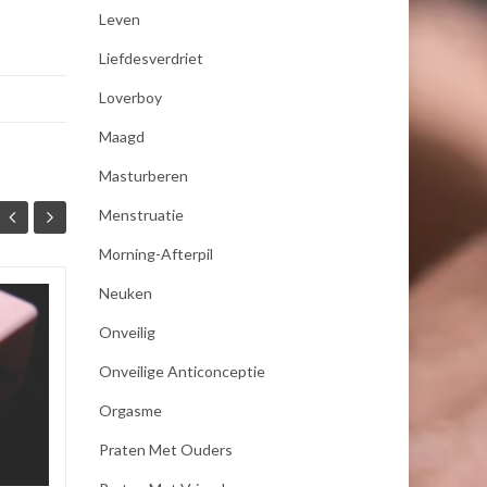
Leven
Liefdesverdriet
Loverboy
Maagd
Masturberen
Menstruatie
Morning-Afterpil
Neuken
Wachten tot Sint-
20
07
Onveilig
Juttemis
AUG
AUG
Onveilige Anticonceptie
Op 17 augustus was het de
dag van Sint-Juttemis. Geen
Orgasme
vrolijke feestdag, want op
deze dag staan we eigenlijk
Praten Met Ouders
stil bij alle dingen die nooit...