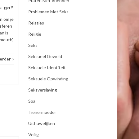
Praten Met Vrienden
u go?
_Artikel
Lees verder
Problemen Met Seks
_Artik
en om je
Relaties
sferen
an is
Religie
mouth’,
Seks
Seksueel Geweld
verder
Seksuele Identiteit
Seksuele Opwinding
Seksverslaving
Soa
Tienermoeder
Uithuwelijken
Veilig