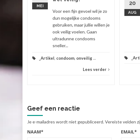
20
ekt,...
MEI
Voor een fijn gevoel wil je zo
AUG
 verder
dun mogelijke condooms
gebruiken, maar jullie willen je
ook veilig voelen. Gaan
ultradunne condooms
sneller...
_Art
_Artikel
,
condoom
,
onveilig
...
Lees verder
Geef een reactie
Je e-mailadres wordt niet gepubliceerd.
Vereiste velden 
NAAM
*
EMAIL
*