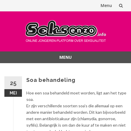
Menu
Spring
naar
inhoud
MENU
Spring
naar
inhoud
Soa behandeling
25
Hoe een soa behandeld moet worden, ligt aan het type
MEI
soa.
Er zijn verschillende soorten soa’s die allemaal op een
andere manier behandeld worden. Dit kan bijvoorbeeld
met een antibioticakuur zijn (chlamydia, gonorroe,
syfilis). Belangrijk is om dan de kuur af te maken en niet