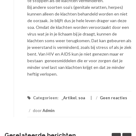
te stoppen als de klachten verminderen.
Bij andere soorten soa’s (genitale wratten, herpes)
kunnen alleen de klachten behandeld worden en niet
de oorzaak. Je blijft dus je hele leven drager van deze
soa. Omdat de klachten worden veroorzaakt door een
virus wat je in je lichaam bij je draagt, kunnen de
klachten soms weer terugkomen. Dat kan gebeuren als
je weerstand is verminderd, zoals bij stress of als je ziek
bent. Van HIV en AIDS kun je niet genezen maar er
bestaan geneesmiddelen die er voor zorgen dat je
minder snel last van klachten krijgt en dat ze minder
heftig verlopen.
Categorieen:
_Artikel
,
soa
/
Geen reacties
/
door
Admin
Gerelateerde berichten