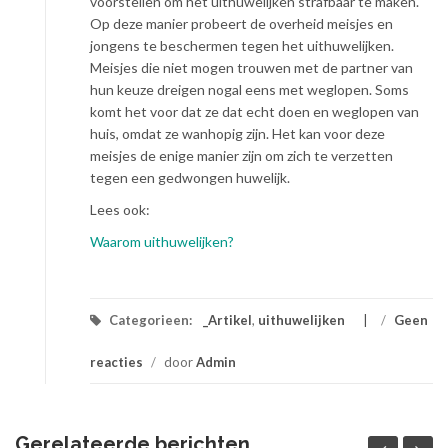
voorstellen om het uithuwelijken strafbaar te maken.
Op deze manier probeert de overheid meisjes en
jongens te beschermen tegen het uithuwelijken.
Meisjes die niet mogen trouwen met de partner van
hun keuze dreigen nogal eens met weglopen. Soms
komt het voor dat ze dat echt doen en weglopen van
huis, omdat ze wanhopig zijn. Het kan voor deze
meisjes de enige manier zijn om zich te verzetten
tegen een gedwongen huwelijk.
Lees ook:
Waarom uithuwelijken?
Categorieen:
_Artikel
,
uithuwelijken
/
Geen
reacties
/
door
Admin
Gerelateerde berichten