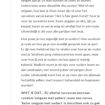
dingen aan je. En wat kunnen ze soms zo zeuren.
Iedere keer weer diezelfde discussies! Wel of niet
uitgaan, hoe laat je thuis moet zijn of over het
opruimen van je kamer. ‘Het is hier geen hotel!’ hoor je
voor de zoveelste keer. Soms zeggen ze niks, zijn ze
kwaad, lopen ze van je weg en eindigt het in een ruzie.
Uiteindelijk is dit voor alle partijen niet leuk.
Hoe praat je nou eigenlijk met je ouders? Hoe voorkom
je ruzie en hoe ga je een moeilijk gesprek met ze aan?
Er zijn een heleboel tips te vinden over hoe je als ouder
met je ‘kind/een jong volwassene’om moet gaan, maar
over hoe jij met je ouders om kan gaan is weinig
bekend. Wellicht moet je de tips voor ouders lezen en
dan omdraaien, het woord puber vervangen door
ouder. Uiteindelijk komt het er op neer dat we allemaal
hetzelfde willen: met respect behandeld en begrepen
worden!
WIST JE DAT…?Er allerlei cursussen bestaan
rondom ‘omgaan met pubers’, maar een cursus
‘beter omgaan met ouders’ is misschien ook zo gek