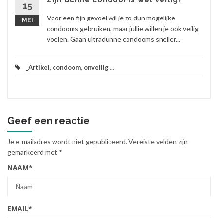
Zijn dunne condooms wel veilig?
15
Voor een fijn gevoel wil je zo dun mogelijke
MEI
condooms gebruiken, maar jullie willen je ook veilig
voelen. Gaan ultradunne condooms sneller...
_Artikel
,
condoom
,
onveilig
...
Geef een reactie
Je e-mailadres wordt niet gepubliceerd.
Vereiste velden zijn
gemarkeerd met
*
NAAM
*
EMAIL
*