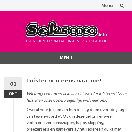
Menu
Spring
naar
inhoud
MENU
Spring
naar
inhoud
Luister nou eens naar me!
01
Wij jongeren horen alsmaar dat we niet luisteren! Maar
OKT
luisteren onze ouders eigenlijk wel naar ons?
Overal hoor je mensen hun beklag doen over “de jeugd
van tegenwoordig”. Ook in deze tijd zijn er weer
verhalen over comazuipen, happy slapping,
breezerseks en gameverslaving. Iedereen duikt met