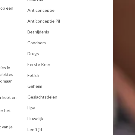
n op een
Anticonceptie
Anticonceptie Pil
Besnijdenis
Condoom
Drugs
Eerste Keer
ies in.
ziektes
Fetish
ok maar
Geheim
Geslachtsdelen
n hebt en
Hpv
er het
Huwelijk
 van je
Leeftijd