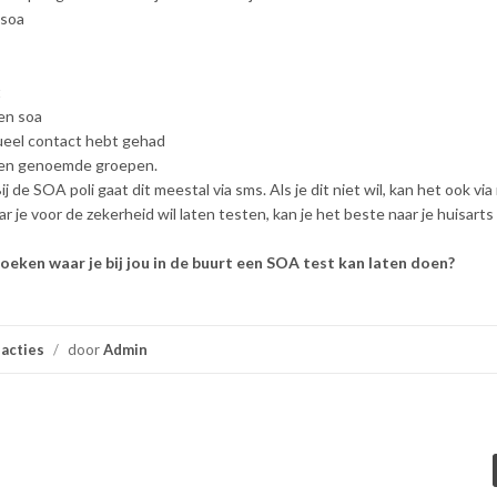
 soa
t
en soa
sueel contact hebt gehad
oven genoemde groepen.
j de SOA poli gaat dit meestal via sms. Als je dit niet wil, kan het ook via 
r je voor de zekerheid wil laten testen, kan je het beste naar je huisarts
oeken waar je bij jou in de buurt een SOA test kan laten doen?
acties
/
door
Admin