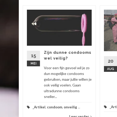
 zit voor
enbeeld
Zijn dunne condooms
oe je
15
wel veilig?
20
ekt,...
MEI
Voor een fijn gevoel wil je zo
AUG
 verder
dun mogelijke condooms
gebruiken, maar jullie willen je
ook veilig voelen. Gaan
ultradunne condooms
sneller...
_Art
_Artikel
,
condoom
,
onveilig
...
Lees verder