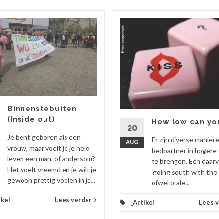
Binnenstebuiten
(Inside out)
How low can yo
20
Je bent geboren als een
Er zijn diverse manier
AUG
vrouw, maar voelt je je hele
bedpartner in hogere 
leven een man, of andersom?
te brengen. Eén daarv
Het voelt vreemd en je wilt je
‘going south with the 
gewoon prettig voelen in je...
ofwel orale...
ikel
Lees verder
_Artikel
Lees 