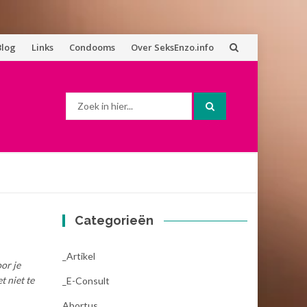
Blog
Links
Condooms
Over SeksEnzo.info
Zoek
naar:
Categorieën
_Artikel
or je
t niet te
_E-Consult
Abortus