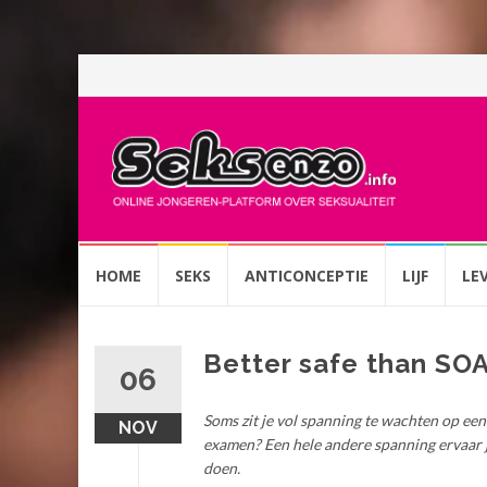
Spring
HOME
SEKS
ANTICONCEPTIE
LIJF
LE
naar
inhoud
Better safe than SO
06
Soms zit je vol spanning te wachten op een 
NOV
examen? Een hele andere spanning ervaar je
doen.