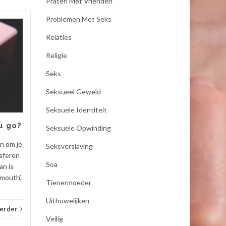
Praten Met Vrienden
Problemen Met Seks
Wachten tot Sint-
20
07
Relaties
Juttemis
AUG
AUG
Religie
Op 17 augustus was het de
dag van Sint-Juttemis. Geen
Seks
vrolijke feestdag, want op
Seksueel Geweld
deze dag staan we eigenlijk
stil bij alle dingen die nooit...
Seksuele Identiteit
u go?
_Artikel
Lees verder
Seksuele Opwinding
_Artik
en om je
Seksverslaving
sferen
Soa
an is
mouth’,
Tienermoeder
Uithuwelijken
verder
Veilig