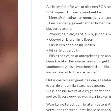
Als je twijfelt of je wel of niet een SOA h
SOA wijzen?. Dit kan bijvoorbeeld zijn:
– Meer afscheiding dan normaal, eventueel
– Een branderig gevoel hebben bij het pla
blaasontsteking.
– Zweertjes, blaasjes of jeuk bij je penis, 
– Gezwollen klieren in je liezen
– Pijn in één of beide (bij-)ballen
– Pijn in je onderbuik
– Pijn bij het vrijen of onregelmatig en ab
Deze klachten betekenen niet altijd gelij
voorkomen, zoals bijvoorbeeld bij een bl
één van deze klachten te hebben.
Het is daarom een goed idee om je te laten
je aan de ander niks raars hebt gezien.
Als je een nieuwe relatie krijgt, en zonder
motto:‘Ik vertrouw jou wel, maar je exen 
Waar kun je terecht om je laten testen? Al
verzekering terecht komt, kan je naar de SO