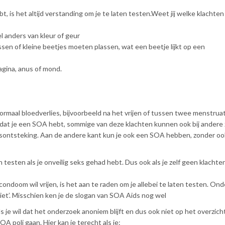
ebt, is het altijd verstanding om je te laten testen.Weet jij welke klachte
 anders van kleur of geur
ssen of kleine beetjes moeten plassen, wat een beetje lijkt op een
vagina, anus of mond.
normaal bloedverlies, bijvoorbeeld na het vrijen of tussen twee menstruat
k dat je een SOA hebt, sommige van deze klachten kunnen ook bij andere 
aasontsteking. Aan de andere kant kun je ook een SOA hebben, zonder o
 testen als je onveilig seks gehad hebt. Dus ook als je zelf geen klachte
 condoom wil vrijen, is het aan te raden om je allebei te laten testen. Ond
niet’. Misschien ken je de slogan van SOA Aids nog wel
s je wil dat het onderzoek anoniem blijft en dus ook niet op het overzicht
A poli gaan. Hier kan je terecht als je: