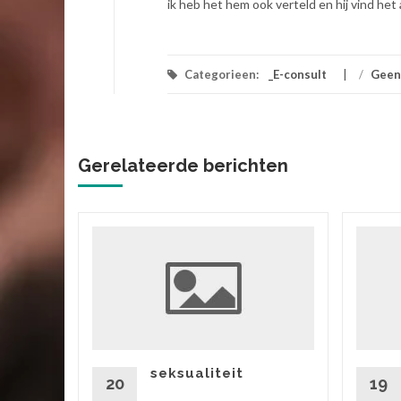
ik heb het hem ook verteld en hij vind het 
Categorieen:
_E-consult
/
Geen
Gerelateerde berichten
ik
 vriend,
ok zitten
rtgezegd
seksualiteit
20
19