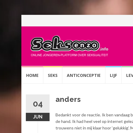
Spring
HOME
SEKS
ANTICONCEPTIE
LIJF
LE
naar
inhoud
anders
04
Bedankt voor de reactie. Ik ben vandaag b
JUN
de hand. Ik had heel veel op internet gele
trouwens niet in mij klaar hoor ‘gelukkig’