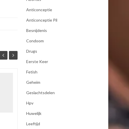
Anticonceptie
Anticonceptie Pil
Besnijdenis
Condoom
Drugs
Eerste Keer
Fetish
seksualiteit
Geheim
19
19
Als mijn vrouw mij bevredigd
Geslachtsdelen
JAN
JAN
dan moet zij koude handen
Hpv
hebben anders word ik er
niet opgewonden van ,dus
Huwelijk
pakt zij een koel element uit
de...
Leeftijd