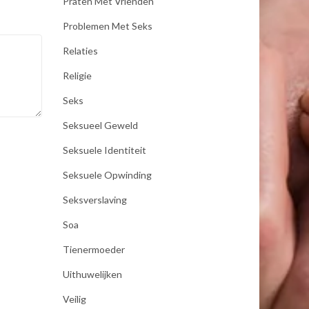
Praten Met Vrienden
Problemen Met Seks
Relaties
Religie
Seks
Seksueel Geweld
Seksuele Identiteit
Seksuele Opwinding
Seksverslaving
Soa
Tienermoeder
Uithuwelijken
Veilig