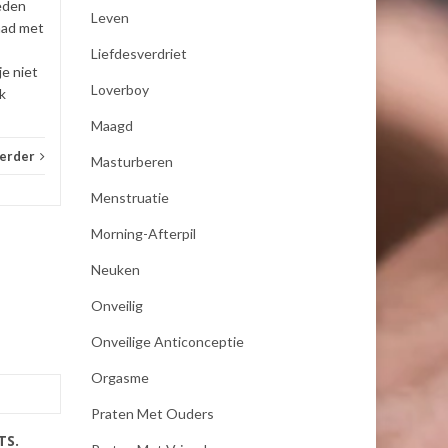
eden
Leven
_E-consult
Lees verder
_E-con
had met
Liefdesverdriet
je niet
Loverboy
k
Maagd
verder
Masturberen
Menstruatie
Morning-Afterpil
Neuken
Onveilig
Onveilige Anticonceptie
Orgasme
Praten Met Ouders
TS.