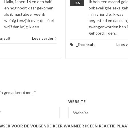
Hallo, ik ben 16 en een half
Ik heb een maand gel
JAN
en nog nooit klaar gekomen
onbeveiligde seks ge
als ik mastubeer voel ik
mijn vriendje, ik was
weinig tenzij ik over de eikel
ongesteld en dan kan 
wrijf dan krijg ik een...
zwanger worden heb i
gehoord. Toen...
onsult
Lees verder
_E-consult
Lees 
zijn gemarkeerd met
*
WEBSITE
OWSER VOOR DE VOLGENDE KEER WANNEER IK EEN REACTIE PLAA