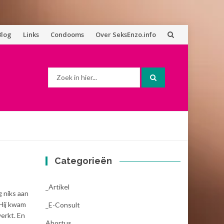
Blog
Links
Condooms
Over SeksEnzo.info
Zoek
naar:
Categorieën
_Artikel
g niks aan
 Hij kwam
_E-Consult
werkt. En
Abortus