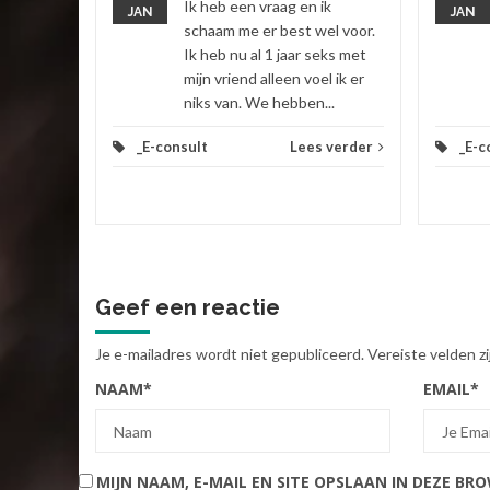
Ik heb een vraag en ik
JAN
JAN
 verder
schaam me er best wel voor.
Ik heb nu al 1 jaar seks met
mijn vriend alleen voel ik er
niks van. We hebben...
_E-consult
Lees verder
_E-c
Geef een reactie
Je e-mailadres wordt niet gepubliceerd.
Vereiste velden 
NAAM
*
EMAIL
*
MIJN NAAM, E-MAIL EN SITE OPSLAAN IN DEZE BR