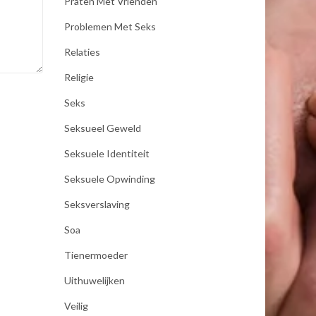
Praten Met Vrienden
Problemen Met Seks
Relaties
Religie
Seks
Seksueel Geweld
Seksuele Identiteit
Seksuele Opwinding
Seksverslaving
Soa
Tienermoeder
Uithuwelijken
Veilig