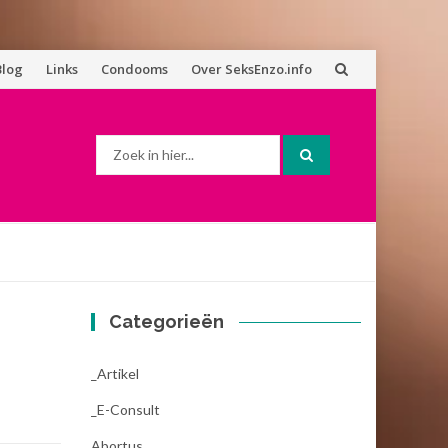
Blog
Links
Condooms
Over SeksEnzo.info
Zoek
naar:
Categorieën
_Artikel
_E-Consult
Abortus