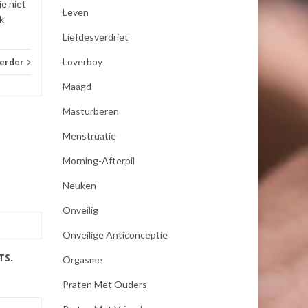
je niet
Leven
k
Liefdesverdriet
Loverboy
verder
Maagd
Masturberen
Menstruatie
Morning-Afterpil
Neuken
Onveilig
Onveilige Anticonceptie
TS.
Orgasme
Praten Met Ouders