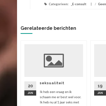
Categorieen:
_E-consult
/
Geen
Gerelateerde berichten
ik
 vriend,
ok zitten
rtgezegd
seksualiteit
20
19
Ik heb een vraag en ik
JAN
JAN
 verder
schaam me er best wel voor.
Ik heb nu al 1 jaar seks met