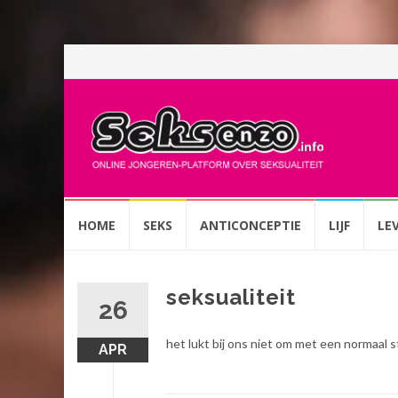
Spring
HOME
SEKS
ANTICONCEPTIE
LIJF
LE
naar
inhoud
seksualiteit
26
het lukt bij ons niet om met een normaal s
APR