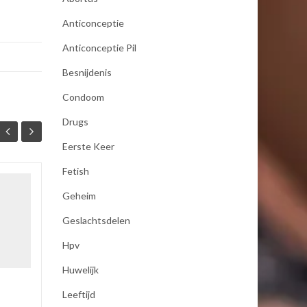
Anticonceptie
Anticonceptie Pil
Besnijdenis
Condoom
Drugs
Eerste Keer
Fetish
seksualiteit
Geheim
19
19
Als mijn vrouw mij bevredigd
Geslachtsdelen
JAN
JAN
dan moet zij koude handen
Hpv
hebben anders word ik er
niet opgewonden van ,dus
Huwelijk
pakt zij een koel element uit
de...
Leeftijd