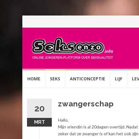
Spring
HOME
SEKS
ANTICONCEPTIE
LIJF
LE
naar
inhoud
zwangerschap
20
Hallo,
MRT
Mijn vriendin is al 20dagen overtijd. Nad
zeker dat ze zwanger is of kan het ook zijn