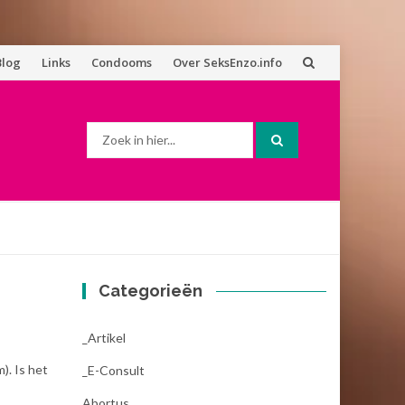
Blog
Links
Condooms
Over SeksEnzo.info
Zoek
naar:
Categorieën
_Artikel
). Is het
_E-Consult
Abortus