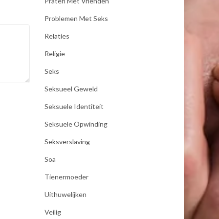
Praten Met Vrienden
Problemen Met Seks
Relaties
Religie
Seks
Seksueel Geweld
Seksuele Identiteit
Seksuele Opwinding
Seksverslaving
Soa
Tienermoeder
Uithuwelijken
Veilig