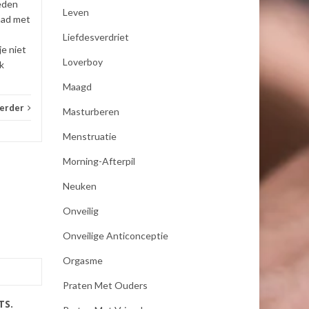
eden
Leven
_E-consult
Lees verder
_E-con
had met
Liefdesverdriet
je niet
Loverboy
k
Maagd
verder
Masturberen
Menstruatie
Morning-Afterpil
Neuken
Onveilig
Onveilige Anticonceptie
Orgasme
Praten Met Ouders
TS.