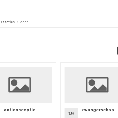
 reacties
/
door
anticonceptie
zwangerschap
19