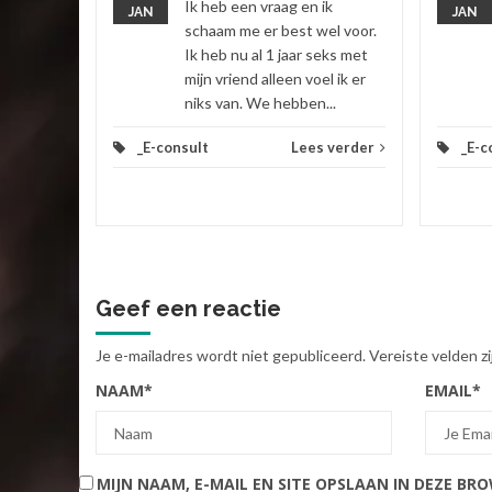
Ik heb een vraag en ik
JAN
JAN
 verder
schaam me er best wel voor.
Ik heb nu al 1 jaar seks met
mijn vriend alleen voel ik er
niks van. We hebben...
_E-consult
Lees verder
_E-c
Geef een reactie
Je e-mailadres wordt niet gepubliceerd.
Vereiste velden 
NAAM
*
EMAIL
*
MIJN NAAM, E-MAIL EN SITE OPSLAAN IN DEZE BR