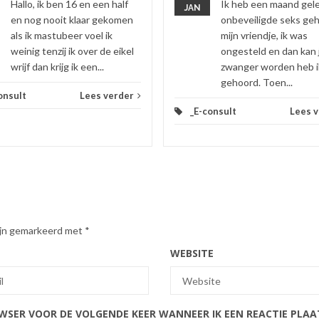
Hallo, ik ben 16 en een half
Ik heb een maand gel
JAN
en nog nooit klaar gekomen
onbeveiligde seks ge
als ik mastubeer voel ik
mijn vriendje, ik was
weinig tenzij ik over de eikel
ongesteld en dan kan 
wrijf dan krijg ik een...
zwanger worden heb i
gehoord. Toen...
onsult
Lees verder
_E-consult
Lees 
zijn gemarkeerd met
*
WEBSITE
OWSER VOOR DE VOLGENDE KEER WANNEER IK EEN REACTIE PLAA