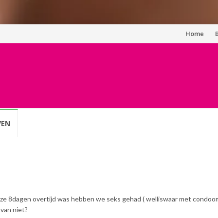
Spring
Home
naar
inhoud
VEN
at ze 8dagen overtijd was hebben we seks gehad ( welliswaar met condoom
 van niet?