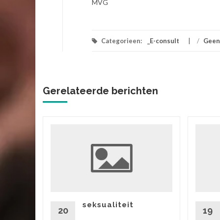
MVG
Categorieen:
_E-consult
/
Geen
Gerelateerde berichten
ik
 vriend,
ok zitten
rtgezegd
seksualiteit
20
19