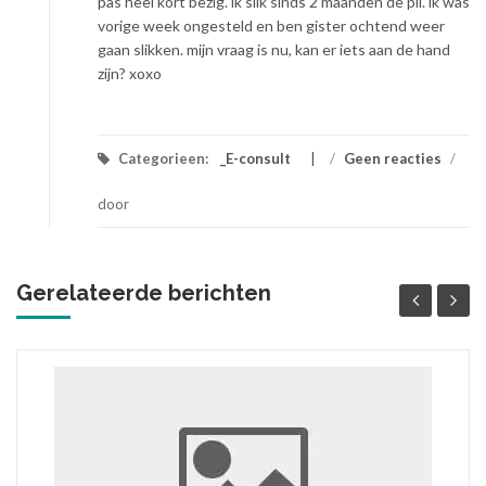
pas heel kort bezig. ik slik sinds 2 maanden de pil. ik was
vorige week ongesteld en ben gister ochtend weer
gaan slikken. mijn vraag is nu, kan er iets aan de hand
zijn? xoxo
Categorieen:
_E-consult
/
Geen reacties
/
door
Gerelateerde berichten