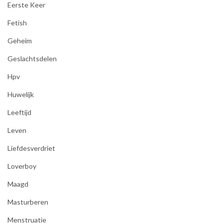
Eerste Keer
Fetish
Geheim
Geslachtsdelen
Hpv
Huwelijk
Leeftijd
Leven
Liefdesverdriet
Loverboy
Maagd
Masturberen
Menstruatie