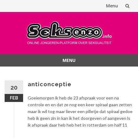
Menu
Spring
naar
inhoud
MENU
Spring
naar
inhoud
anticonceptie
20
Goeiemorgen ik heb de 23 afspraak voor een na
FEB
controle en en dat ze nog een keer spiraal gaan zetten
maar ik wil tog maar liever een pilletje dat spiraal gedoe
heb ik geen zin in kan ik het doorgeven of aangeven ls
ik afspraak daar heb heb het in rotterdam om half 11