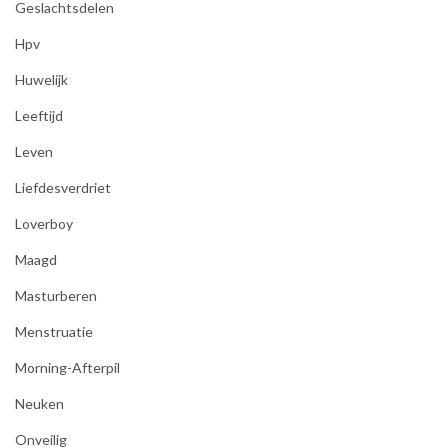
Geslachtsdelen
Hpv
Huwelijk
Leeftijd
Leven
Liefdesverdriet
Loverboy
Maagd
Masturberen
Menstruatie
Morning-Afterpil
Neuken
Onveilig