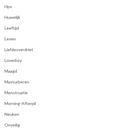
Hpv
Huwelijk
Leeftijd
Leven
Liefdesverdriet
Loverboy
Maagd
Masturberen
Menstruatie
Morning-Afterpil
Neuken
Onveilig