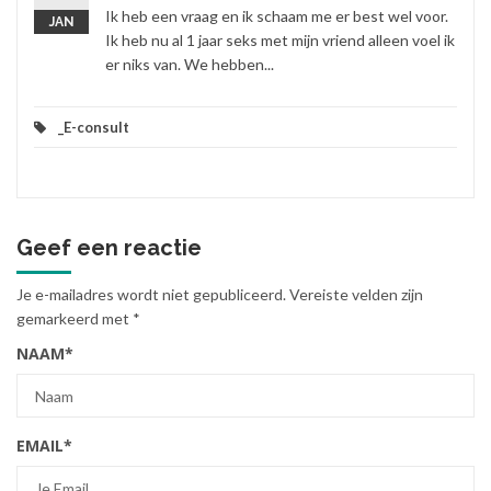
Ik heb een vraag en ik schaam me er best wel voor.
JAN
Ik heb nu al 1 jaar seks met mijn vriend alleen voel ik
er niks van. We hebben...
_E-consult
Geef een reactie
Je e-mailadres wordt niet gepubliceerd.
Vereiste velden zijn
gemarkeerd met
*
NAAM
*
EMAIL
*