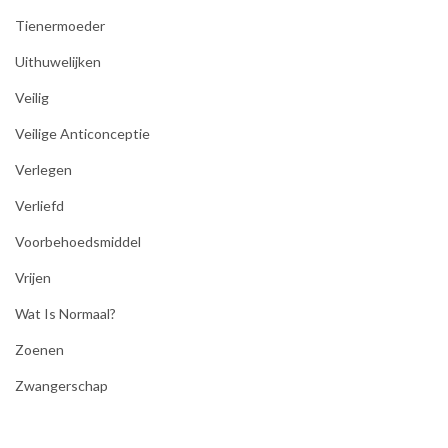
Tienermoeder
Uithuwelijken
Veilig
Veilige Anticonceptie
Verlegen
Verliefd
Voorbehoedsmiddel
Vrijen
Wat Is Normaal?
Zoenen
Zwangerschap