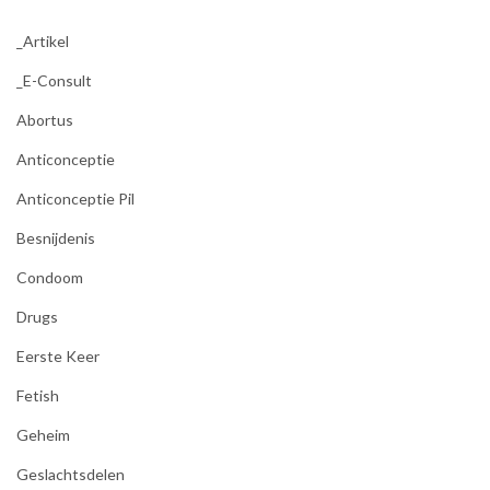
_Artikel
_E-Consult
Abortus
Anticonceptie
Anticonceptie Pil
Besnijdenis
Condoom
Drugs
Eerste Keer
Fetish
Geheim
Geslachtsdelen