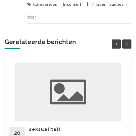
Categorieen:
_E-consult
/
Geen reacties
/
door
Gerelateerde berichten
seksualiteit
20