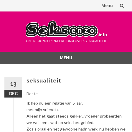
Menu
Spring
naar
inhoud
MENU
Spring
naar
inhoud
seksualiteit
13
Beste,
DEC
Ik heb nu een relatie van 5 jaar,
met mijn vriendin.
Alleen het gaat steeds gekker.. vroeger probeerden
we wel eens wat op seks het gebied.
Zoals oraal en het gewoone hadn werk, nu hebben we