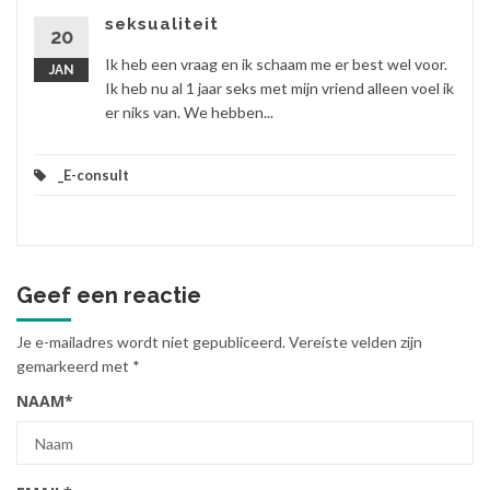
seksualiteit
20
Ik heb een vraag en ik schaam me er best wel voor.
JAN
Ik heb nu al 1 jaar seks met mijn vriend alleen voel ik
er niks van. We hebben...
_E-consult
Geef een reactie
Je e-mailadres wordt niet gepubliceerd.
Vereiste velden zijn
gemarkeerd met
*
NAAM
*