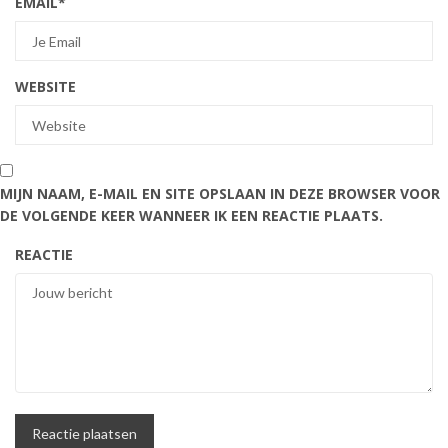
EMAIL
*
WEBSITE
MIJN NAAM, E-MAIL EN SITE OPSLAAN IN DEZE BROWSER VOOR
DE VOLGENDE KEER WANNEER IK EEN REACTIE PLAATS.
REACTIE