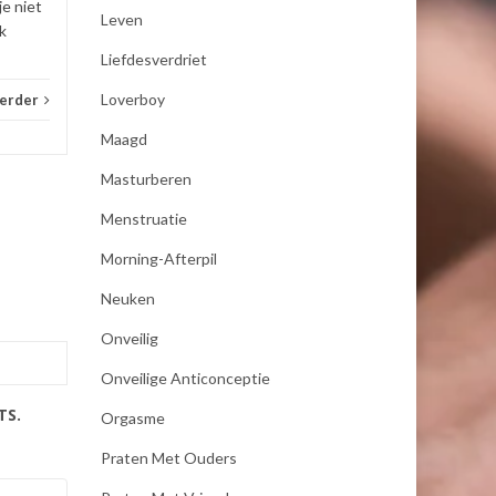
je niet
Leven
k
Liefdesverdriet
Loverboy
verder
Maagd
Masturberen
Menstruatie
Morning-Afterpil
Neuken
Onveilig
Onveilige Anticonceptie
TS.
Orgasme
Praten Met Ouders