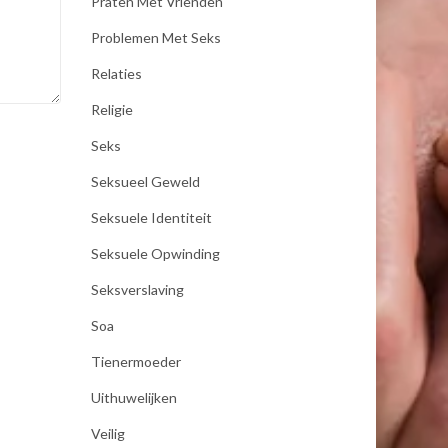
Praten Met Vrienden
Problemen Met Seks
Relaties
Religie
Seks
Seksueel Geweld
Seksuele Identiteit
Seksuele Opwinding
Seksverslaving
Soa
Tienermoeder
Uithuwelijken
Veilig