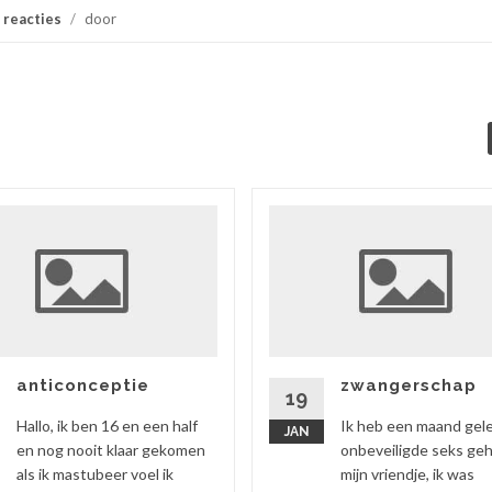
 reacties
/
door
anticonceptie
zwangerschap
19
Hallo, ik ben 16 en een half
Ik heb een maand gel
JAN
en nog nooit klaar gekomen
onbeveiligde seks ge
als ik mastubeer voel ik
mijn vriendje, ik was