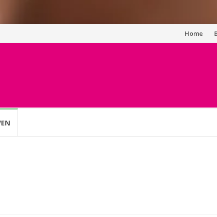
Spring
Home
naar
inhoud
VEN