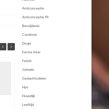
Anticonceptie
Anticonceptie Pil
Besnijdenis
Condoom
Drugs
Eerste Keer
Fetish
seksualiteit
Geheim
19
19
Als mijn vrouw mij bevredigd
Geslachtsdelen
JAN
JAN
dan moet zij koude handen
Hpv
hebben anders word ik er
niet opgewonden van ,dus
Huwelijk
pakt zij een koel element uit
de...
Leeftijd