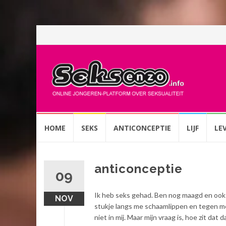
Spring
HOME
SEKS
ANTICONCEPTIE
LIJF
LE
naar
inhoud
anticonceptie
09
Ik heb seks gehad. Ben nog maagd en ook n
NOV
stukje langs me schaamlippen en tegen me 
niet in mij. Maar mijn vraag is, hoe zit d