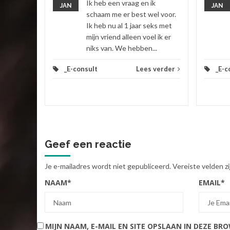
Ik heb een vraag en ik
JAN
JAN
 verder
schaam me er best wel voor.
Ik heb nu al 1 jaar seks met
mijn vriend alleen voel ik er
niks van. We hebben...
_E-consult
Lees verder
_E-c
Geef een reactie
Je e-mailadres wordt niet gepubliceerd.
Vereiste velden 
NAAM
*
EMAIL
*
MIJN NAAM, E-MAIL EN SITE OPSLAAN IN DEZE BR