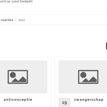
oord op. Lvast bedankt
 reacties
/
door
anticonceptie
zwangerschap
19