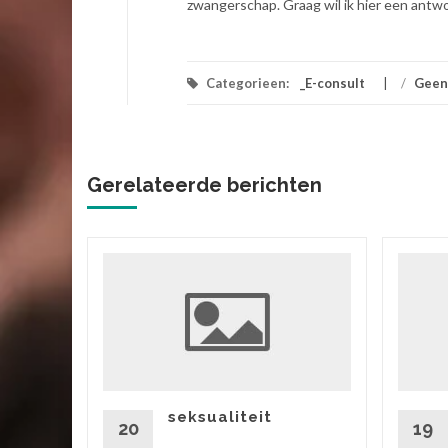
zwangerschap. Graag wil ik hier een antw
Categorieen:
_E-consult
/
Geen
Gerelateerde berichten
ik
 vriend,
ok zitten
rtgezegd
seksualiteit
20
19