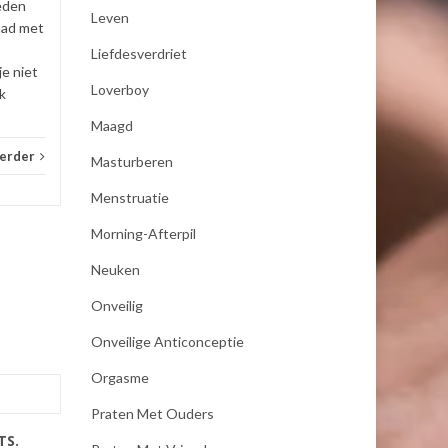
eden
Leven
_E-consult
Lees verder
_E-con
had met
Liefdesverdriet
je niet
Loverboy
k
Maagd
verder
Masturberen
Menstruatie
Morning-Afterpil
Neuken
Onveilig
Onveilige Anticonceptie
Orgasme
Praten Met Ouders
TS.