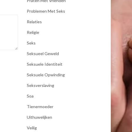
Praten Met Vrienden
Problemen Met Seks
Relaties
Religie
Seks
Seksueel Geweld
Seksuele Identiteit
Seksuele Opwinding
Seksverslaving
Soa
Tienermoeder
Uithuwelijken
Veilig