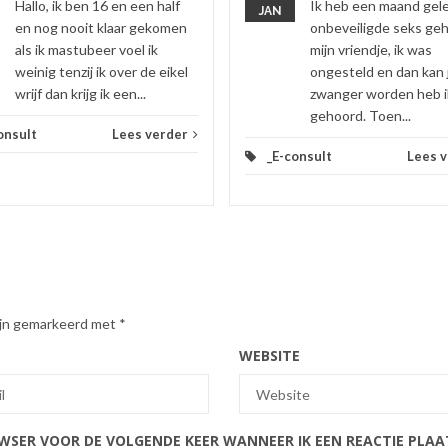
Hallo, ik ben 16 en een half
Ik heb een maand gel
JAN
en nog nooit klaar gekomen
onbeveiligde seks ge
als ik mastubeer voel ik
mijn vriendje, ik was
weinig tenzij ik over de eikel
ongesteld en dan kan 
wrijf dan krijg ik een...
zwanger worden heb i
gehoord. Toen...
onsult
Lees verder
_E-consult
Lees 
zijn gemarkeerd met
*
WEBSITE
OWSER VOOR DE VOLGENDE KEER WANNEER IK EEN REACTIE PLAA