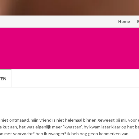
Spring
Home
naar
inhoud
VEN
iet ontmaagd, mijn vriend is niet helemaal binnen geweest bij mij, voor 
kut aan, het was eigenlijk meer ”kwasten”. hy kwam later klaar op het b
at dan met voorvocht? ben ik zwanger? ik heb nog geen kenmerken van