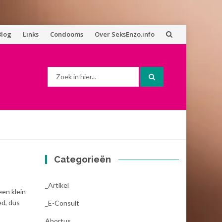
Blog
Links
Condooms
Over SeksEnzo.info
Zoek
naar:
Categorieën
_Artikel
een klein
ed, dus
_E-Consult
Abortus