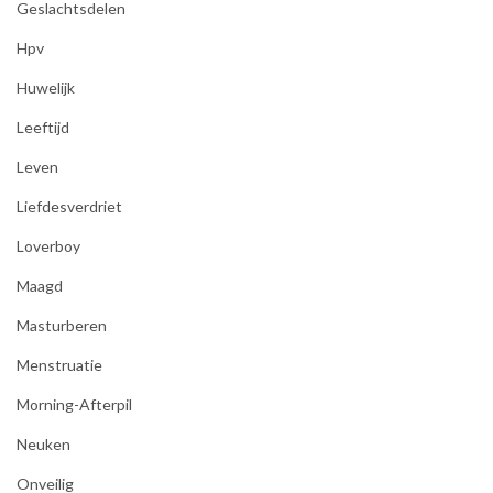
Geslachtsdelen
Hpv
Huwelijk
Leeftijd
Leven
Liefdesverdriet
Loverboy
Maagd
Masturberen
Menstruatie
Morning-Afterpil
Neuken
Onveilig