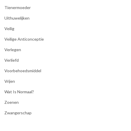
Tienermoeder
Uithuwelijken
Veilig
Veilige Anticonceptie
Verlegen
Verliefd
Voorbehoedsmiddel
Vrijen
Wat Is Normaal?
Zoenen
Zwangerschap