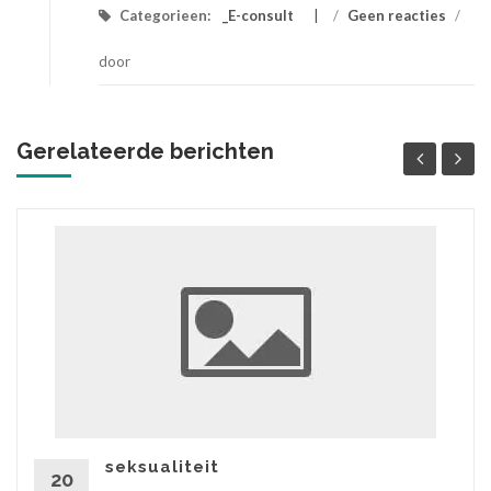
Categorieen:
_E-consult
/
Geen reacties
/
door
Gerelateerde berichten
seksualiteit
20