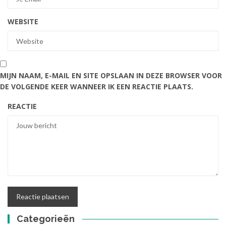
WEBSITE
MIJN NAAM, E-MAIL EN SITE OPSLAAN IN DEZE BROWSER VOOR
DE VOLGENDE KEER WANNEER IK EEN REACTIE PLAATS.
REACTIE
Categorieën