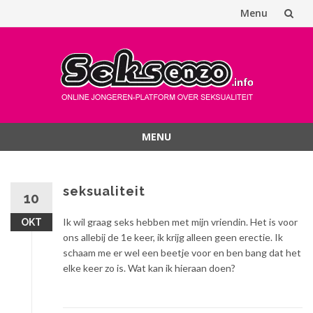
Menu
Spring
naar
inhoud
MENU
Spring
naar
inhoud
seksualiteit
10
Ik wil graag seks hebben met mijn vriendin. Het is voor
OKT
ons allebij de 1e keer, ik krijg alleen geen erectie. Ik
schaam me er wel een beetje voor en ben bang dat het
elke keer zo is. Wat kan ik hieraan doen?