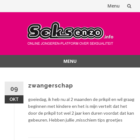
Menu
Spring
naar
inhoud
MENU
Spring
naar
inhoud
zwangerschap
09
goeiedag, ik heb nu al 2 maanden de prikpil en wil graag
OKT
beginnen met kindere en het is mijn vertelt dat het
door de prikpil tot wel 2 jaar ken duren voordat dat kan
gebeuren. Hebben jullie ,misschiem tips groetjes