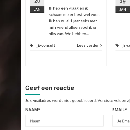
20
19
Ik heb een vraag en ik
JAN
JAN
 verder
schaam me er best wel voor.
Ik heb nu al 1 jaar seks met
mijn vriend alleen voel ik er
niks van. We hebben...
_E-consult
Lees verder
_E-c
Geef een reactie
Je e-mailadres wordt niet gepubliceerd.
Vereiste velden 
NAAM
*
EMAIL
*