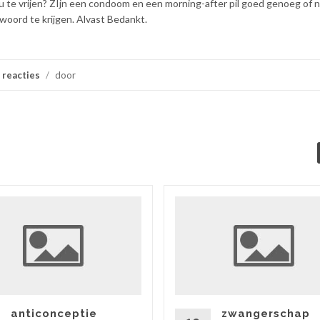
nu te vrijen? ZIjn een condoom en een morning-after pil goed genoeg of ni
twoord te krijgen. Alvast Bedankt.
 reacties
/
door
anticonceptie
zwangerschap