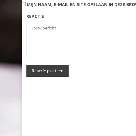
MIJN NAAM, E-MAIL EN SITE OPSLAAN IN DEZE BR
REACTIE