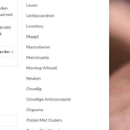
Leven
eden
_E-consult
Lees verder
_E-con
had met
Liefdesverdriet
Loverboy
je niet
k
Maagd
Masturberen
verder
Menstruatie
Morning-Afterpil
Neuken
Onveilig
Onveilige Anticonceptie
Orgasme
Praten Met Ouders