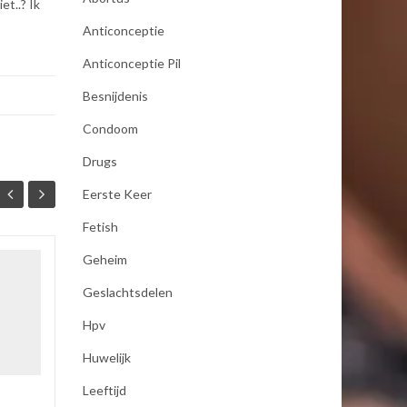
et..? Ik
Anticonceptie
Anticonceptie Pil
Besnijdenis
Condoom
Drugs
Eerste Keer
Fetish
Geheim
seksualiteit
19
19
Geslachtsdelen
Als mijn vrouw mij bevredigd
JAN
JAN
Hpv
dan moet zij koude handen
hebben anders word ik er
Huwelijk
niet opgewonden van ,dus
pakt zij een koel element uit
Leeftijd
de...