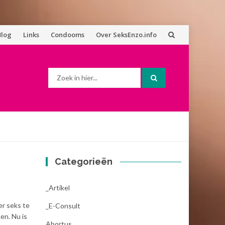
Blog
Links
Condooms
Over SeksEnzo.info
Zoek
naar:
Categorieën
_Artikel
er seks te
_E-Consult
en. Nu is
Abortus