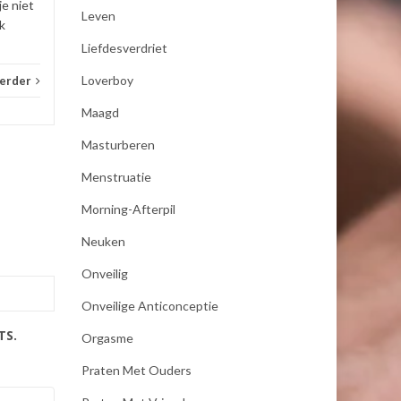
je niet
Leven
k
Liefdesverdriet
Loverboy
verder
Maagd
Masturberen
Menstruatie
Morning-Afterpil
Neuken
Onveilig
Onveilige Anticonceptie
TS.
Orgasme
Praten Met Ouders