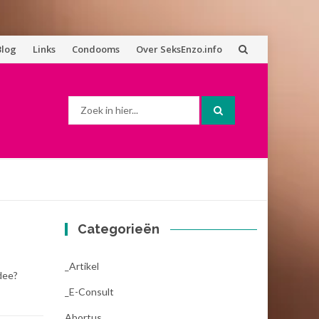
Blog
Links
Condooms
Over SeksEnzo.info
Zoek
naar:
Categorieën
_Artikel
idee?
_E-Consult
Abortus