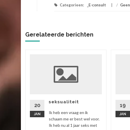
Categorieen:
_E-consult
/
Geen
Gerelateerde berichten
ik
 vriend,
ok zitten
rtgezegd
seksualiteit
20
19
Ik heb een vraag en ik
JAN
JAN
 verder
schaam me er best wel voor.
Ik heb nu al 1 jaar seks met