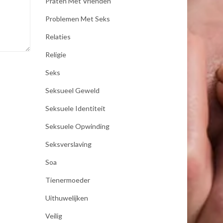
Praten Met Vrienden
Problemen Met Seks
Relaties
Religie
Seks
Seksueel Geweld
Seksuele Identiteit
Seksuele Opwinding
Seksverslaving
Soa
Tienermoeder
Uithuwelijken
Veilig