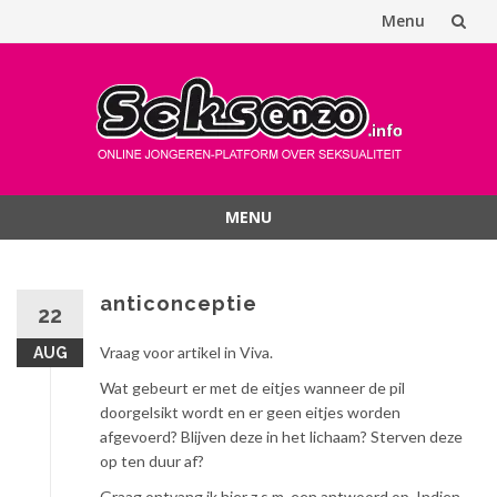
Menu
Spring
naar
inhoud
MENU
Spring
naar
inhoud
anticonceptie
22
Vraag voor artikel in Viva.
AUG
Wat gebeurt er met de eitjes wanneer de pil
doorgelsikt wordt en er geen eitjes worden
afgevoerd? Blijven deze in het lichaam? Sterven deze
op ten duur af?
Graag ontvang ik hier z.s.m. een antwoord op. Indien