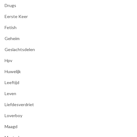
Drugs
Eerste Keer
Fetish
Geheim
Geslachtsdelen
Hpv
Huwelijk
Leeftijd
Leven
Liefdesverdriet
Loverboy
Maagd