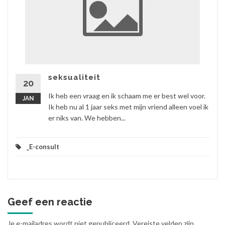
seksualiteit
20
Ik heb een vraag en ik schaam me er best wel voor.
JAN
Ik heb nu al 1 jaar seks met mijn vriend alleen voel ik
er niks van. We hebben...
_E-consult
Geef een reactie
Je e-mailadres wordt niet gepubliceerd.
Vereiste velden zijn