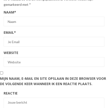
gemarkeerd met
*
NAAM
*
EMAIL
*
WEBSITE
MIJN NAAM, E-MAIL EN SITE OPSLAAN IN DEZE BROWSER VOOR
DE VOLGENDE KEER WANNEER IK EEN REACTIE PLAATS.
REACTIE