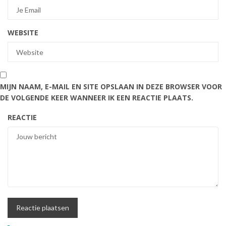
WEBSITE
MIJN NAAM, E-MAIL EN SITE OPSLAAN IN DEZE BROWSER VOOR
DE VOLGENDE KEER WANNEER IK EEN REACTIE PLAATS.
REACTIE