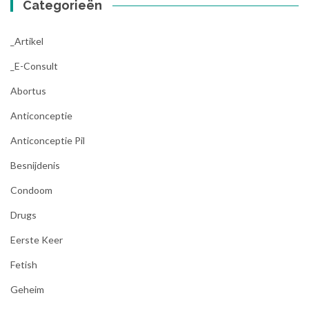
Categorieën
_Artikel
_E-Consult
Abortus
Anticonceptie
Anticonceptie Pil
Besnijdenis
Condoom
Drugs
Eerste Keer
Fetish
Geheim