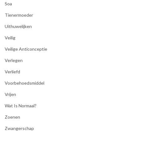
Soa
Tienermoeder
Uithuwelijken
Veilig
Veilige Anticonceptie
Verlegen
Verliefd
Voorbehoedsmiddel
Vrijen
Wat Is Normaal?
Zoenen
Zwangerschap