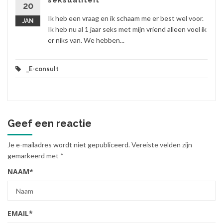
seksualiteit
20
Ik heb een vraag en ik schaam me er best wel voor.
JAN
Ik heb nu al 1 jaar seks met mijn vriend alleen voel ik
er niks van. We hebben...
_E-consult
Geef een reactie
Je e-mailadres wordt niet gepubliceerd.
Vereiste velden zijn
gemarkeerd met
*
NAAM
*
EMAIL
*