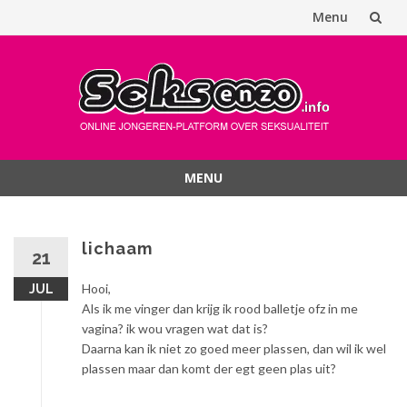
Menu
Spring
naar
inhoud
MENU
Spring
naar
inhoud
lichaam
21
Hooi,
JUL
Als ik me vinger dan krijg ik rood balletje ofz in me
vagina? ik wou vragen wat dat is?
Daarna kan ik niet zo goed meer plassen, dan wil ik wel
plassen maar dan komt der egt geen plas uit?