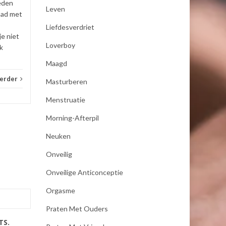
eden
Leven
_E-consult
Lees verder
_E-con
had met
Liefdesverdriet
je niet
Loverboy
k
Maagd
verder
Masturberen
Menstruatie
Morning-Afterpil
Neuken
Onveilig
Onveilige Anticonceptie
Orgasme
Praten Met Ouders
TS.