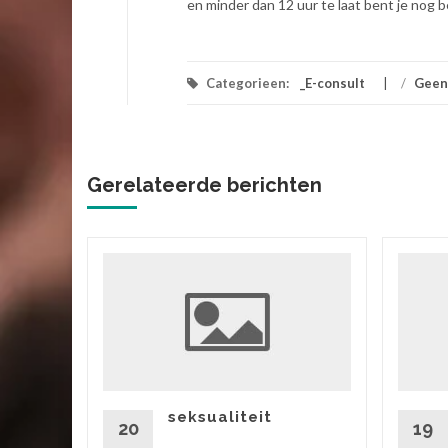
en minder dan 12 uur te laat bent je nog
Categorieen:
_E-consult
/
Geen
Gerelateerde berichten
ik
 vriend,
ok zitten
rtgezegd
seksualiteit
20
19