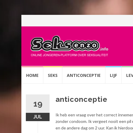
Spring
HOME
SEKS
ANTICONCEPTIE
LIJF
LE
naar
inhoud
anticonceptie
19
Ik heb een vraag over het correct innemen
JUL
zonder condoom. Ik vergeet nooit een pil 
en de andere dag om 2 uur. Kan ik hierdoor