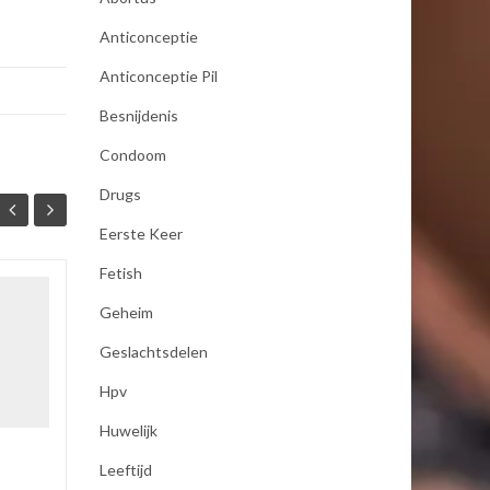
Anticonceptie
Anticonceptie Pil
Besnijdenis
Condoom
Drugs
Eerste Keer
Fetish
seksualiteit
Geheim
19
19
Als mijn vrouw mij bevredigd
Geslachtsdelen
JAN
JAN
dan moet zij koude handen
Hpv
hebben anders word ik er
niet opgewonden van ,dus
Huwelijk
pakt zij een koel element uit
de...
Leeftijd