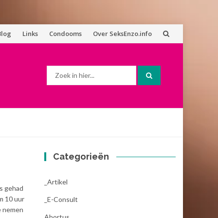
Blog
Links
Condooms
Over SeksEnzo.info
Zoek
naar:
Categorieën
_Artikel
ks gehad
m 10 uur
_E-Consult
te nemen
Abortus