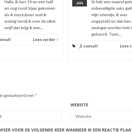
Hallo, ik ben 16 en een half
Ik heb een maand gel
JAN
en nog nooit klaar gekomen
onbeveiligde seks ge
als ik mastubeer voel ik
mijn vriendje, ik was
weinig tenzij ik over de eikel
ongesteld en dan kan 
wrijf dan krijg ik een...
zwanger worden heb i
gehoord. Toen...
onsult
Lees verder
_E-consult
Lees 
zijn gemarkeerd met
*
WEBSITE
OWSER VOOR DE VOLGENDE KEER WANNEER IK EEN REACTIE PLAA