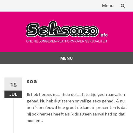
Menu
Spring
naar
inhoud
MENU
Spring
naar
inhoud
soa
15
Ik heb herpes maar heb de laatste tijd geen aanvallen
JUL
gehad. Nu heb ik gisteren onveilige seks gehad.. & nu
ben ik benieuwd hoe groot de kans in procenten is dat
hij ook herpes heeft als ik dus geen aanval had op dat
moment.