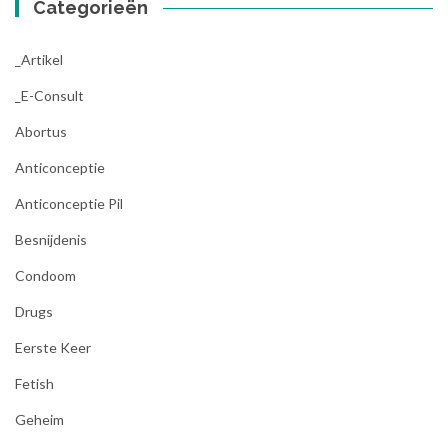
Categorieën
_Artikel
_E-Consult
Abortus
Anticonceptie
Anticonceptie Pil
Besnijdenis
Condoom
Drugs
Eerste Keer
Fetish
Geheim