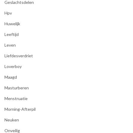
Geslachtsdelen
Hpv
Huwelijk
Leeftijd
Leven
Liefdesverdriet
Loverboy
Maagd
Masturberen
Menstruatie
Morning-Afterpil
Neuken
Onveilig