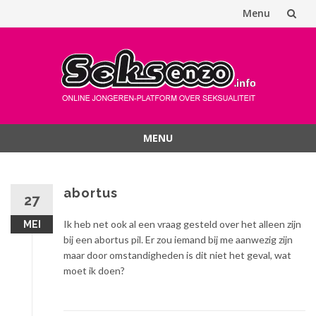
Menu
Spring
naar
inhoud
MENU
Spring
naar
inhoud
abortus
27
Ik heb net ook al een vraag gesteld over het alleen zijn
MEI
bij een abortus pil. Er zou iemand bij me aanwezig zijn
maar door omstandigheden is dit niet het geval, wat
moet ik doen?