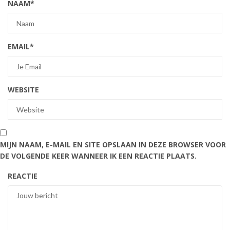
NAAM
*
EMAIL
*
WEBSITE
MIJN NAAM, E-MAIL EN SITE OPSLAAN IN DEZE BROWSER VOOR
DE VOLGENDE KEER WANNEER IK EEN REACTIE PLAATS.
REACTIE