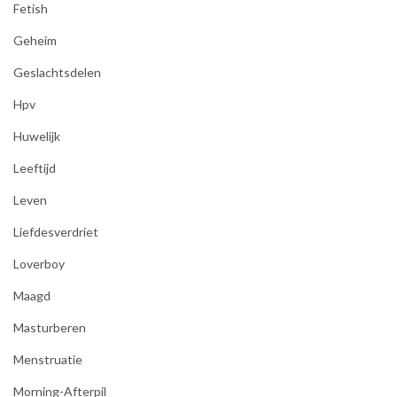
Fetish
Geheim
Geslachtsdelen
Hpv
Huwelijk
Leeftijd
Leven
Liefdesverdriet
Loverboy
Maagd
Masturberen
Menstruatie
Morning-Afterpil