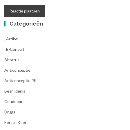
Categorieën
_Artikel
_E-Consult
Abortus
Anticonceptie
Anticonceptie Pil
Besnijdenis
Condoom
Drugs
Eerste Keer