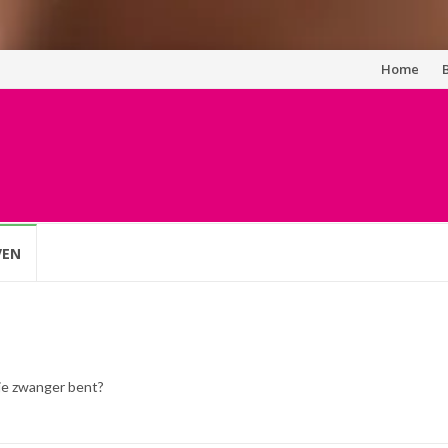
Spring
Home
naar
inhoud
VEN
 je zwanger bent?