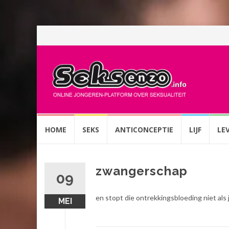
Spring
HOME
SEKS
ANTICONCEPTIE
LIJF
LE
naar
inhoud
zwangerschap
09
en stopt die ontrekkingsbloeding niet als
MEI