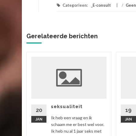
Categorieen:
_E-consult
/
Geen
Gerelateerde berichten
ik
 vriend,
ok zitten
rtgezegd
seksualiteit
20
19
Ik heb een vraag en ik
JAN
JAN
 verder
schaam me er best wel voor.
Ik heb nu al 1 jaar seks met