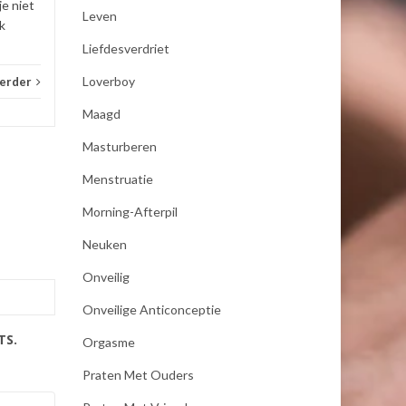
je niet
Leven
k
Liefdesverdriet
Loverboy
verder
Maagd
Masturberen
Menstruatie
Morning-Afterpil
Neuken
Onveilig
Onveilige Anticonceptie
TS.
Orgasme
Praten Met Ouders