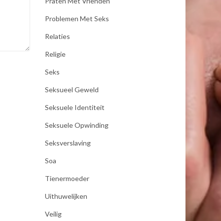
Praten Met Vrienden
Problemen Met Seks
Relaties
Religie
Seks
Seksueel Geweld
Seksuele Identiteit
Seksuele Opwinding
Seksverslaving
Soa
Tienermoeder
Uithuwelijken
Veilig