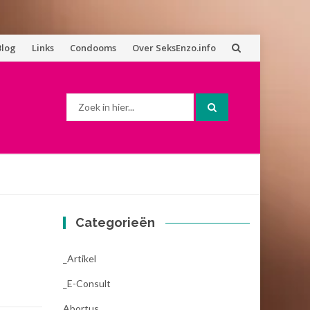
Blog
Links
Condooms
Over SeksEnzo.info
Zoek
naar:
Categorieën
_Artikel
_E-Consult
Abortus