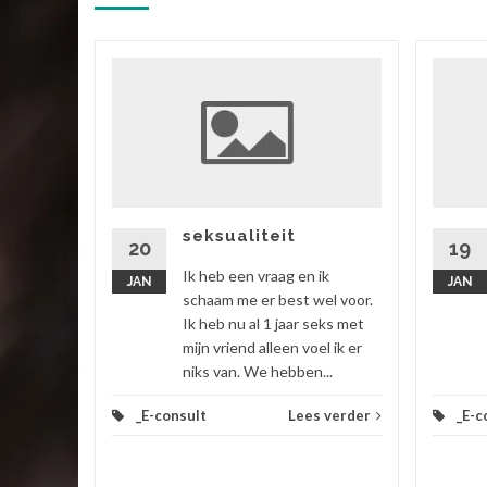
ik
 vriend,
ok zitten
rtgezegd
seksualiteit
20
19
Ik heb een vraag en ik
JAN
JAN
 verder
schaam me er best wel voor.
Ik heb nu al 1 jaar seks met
mijn vriend alleen voel ik er
niks van. We hebben...
_E-consult
Lees verder
_E-c