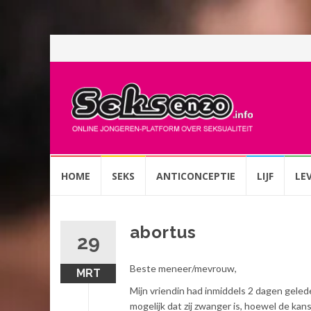
Spring
HOME
SEKS
ANTICONCEPTIE
LIJF
LE
naar
inhoud
abortus
29
Beste meneer/mevrouw,
MRT
Mijn vriendin had inmiddels 2 dagen gele
mogelijk dat zij zwanger is, hoewel de kans