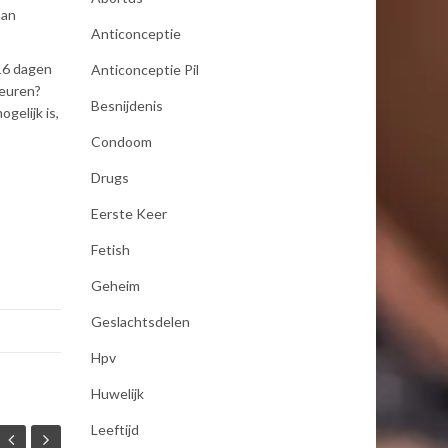
aan
Anticonceptie
 16 dagen
Anticonceptie Pil
beuren?
Besnijdenis
gelijk is,
Condoom
Drugs
Eerste Keer
Fetish
Geheim
Geslachtsdelen
Hpv
Huwelijk
Leeftijd