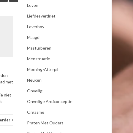
Leven
Liefdesverdriet
seksualiteit
19
19
Loverboy
Als mijn vrouw mij bevredigd
JAN
JAN
Maagd
dan moet zij koude handen
hebben anders word ik er
Masturberen
niet opgewonden van ,dus
Menstruatie
pakt zij een koel element uit
de...
Morning-Afterpil
eden
_E-consult
Lees verder
_E-con
Neuken
had met
Onveilig
je niet
Onveilige Anticonceptie
k
Orgasme
verder
Praten Met Ouders