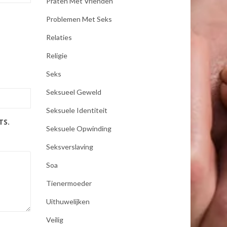
Praten Met Vrienden
Problemen Met Seks
Relaties
Religie
Seks
Seksueel Geweld
Seksuele Identiteit
TS.
Seksuele Opwinding
Seksverslaving
Soa
Tienermoeder
Uithuwelijken
Veilig