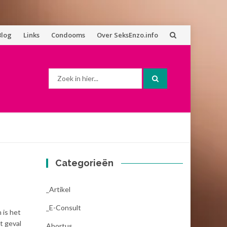
Blog
Links
Condooms
Over SeksEnzo.info
Zoek
naar:
Categorieën
_Artikel
_E-Consult
 is het
t geval
Abortus