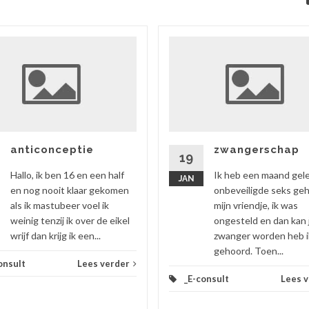
anticonceptie
zwangerschap
19
Hallo, ik ben 16 en een half
Ik heb een maand gel
JAN
en nog nooit klaar gekomen
onbeveiligde seks ge
als ik mastubeer voel ik
mijn vriendje, ik was
weinig tenzij ik over de eikel
ongesteld en dan kan 
wrijf dan krijg ik een...
zwanger worden heb i
gehoord. Toen...
onsult
Lees verder
_E-consult
Lees 