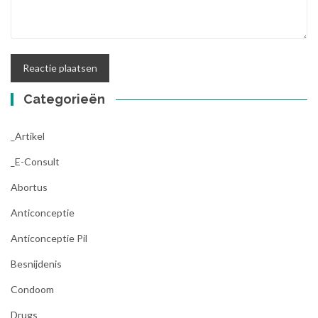
Categorieën
_Artikel
_E-Consult
Abortus
Anticonceptie
Anticonceptie Pil
Besnijdenis
Condoom
Drugs