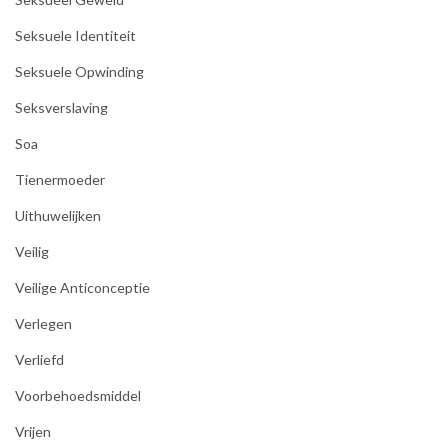
Seksuele Identiteit
Seksuele Opwinding
Seksverslaving
Soa
Tienermoeder
Uithuwelijken
Veilig
Veilige Anticonceptie
Verlegen
Verliefd
Voorbehoedsmiddel
Vrijen