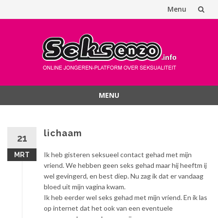
Menu
Spring
naar
inhoud
MENU
Spring
naar
inhoud
lichaam
21
Ik heb gisteren seksueel contact gehad met mijn
MRT
vriend. We hebben geen seks gehad maar hij heeftm ij
wel gevingerd, en best diep. Nu zag ik dat er vandaag
bloed uit mijn vagina kwam.
Ik heb eerder wel seks gehad met mijn vriend. En ik las
op internet dat het ook van een eventuele