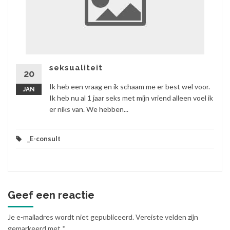
seksualiteit
20
Ik heb een vraag en ik schaam me er best wel voor.
JAN
Ik heb nu al 1 jaar seks met mijn vriend alleen voel ik
er niks van. We hebben...
_E-consult
Geef een reactie
Je e-mailadres wordt niet gepubliceerd.
Vereiste velden zijn
gemarkeerd met
*