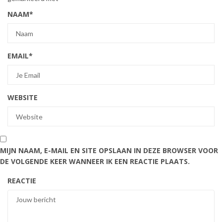
NAAM
*
EMAIL
*
WEBSITE
MIJN NAAM, E-MAIL EN SITE OPSLAAN IN DEZE BROWSER VOOR
DE VOLGENDE KEER WANNEER IK EEN REACTIE PLAATS.
REACTIE