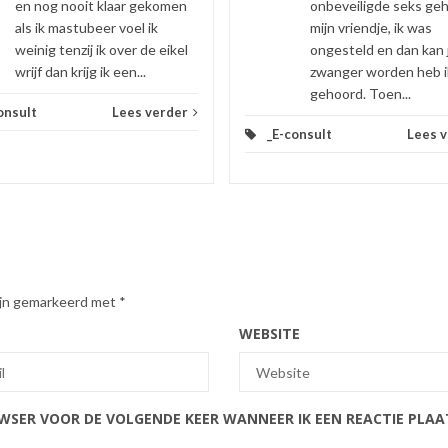
en nog nooit klaar gekomen
onbeveiligde seks ge
als ik mastubeer voel ik
mijn vriendje, ik was
weinig tenzij ik over de eikel
ongesteld en dan kan 
wrijf dan krijg ik een...
zwanger worden heb i
gehoord. Toen...
onsult
Lees verder
_E-consult
Lees 
zijn gemarkeerd met
*
WEBSITE
OWSER VOOR DE VOLGENDE KEER WANNEER IK EEN REACTIE PLAA