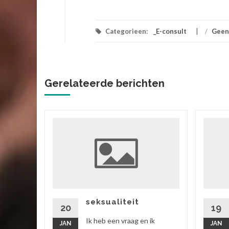
Categorieen:
_E-consult
/
Geen
Gerelateerde berichten
ik
 vriend,
ok zitten
rtgezegd
seksualiteit
20
19
Ik heb een vraag en ik
JAN
JAN
 verder