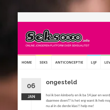
Spring
HOME
SEKS
ANTICONCEPTIE
LIJF
LE
naar
inhoud
ongesteld
06
hoi ik ben kimberly en ik ba 14 jaar en word
JAN
daarmee doen?? is het erg want ik heb nog
nu al in de derde klas!! help me!