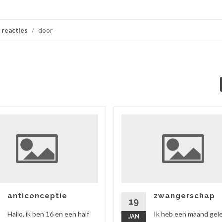
 reacties
/
door
anticonceptie
zwangerschap
19
Hallo, ik ben 16 en een half
Ik heb een maand gel
JAN