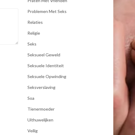
Praten Met Vrienden
Problemen Met Seks
Relaties
Religie
Seks
Seksueel Geweld
Seksuele Identiteit
Seksuele Opwinding
Seksverslaving
Soa
Tienermoeder
Uithuwelijken
Veilig