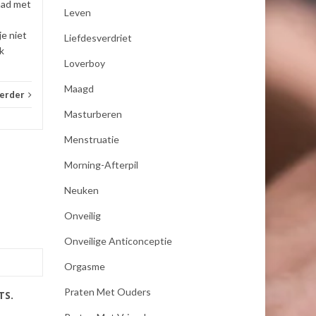
had met
Leven
je niet
Liefdesverdriet
k
Loverboy
Maagd
verder
Masturberen
Menstruatie
Morning-Afterpil
Neuken
Onveilig
Onveilige Anticonceptie
Orgasme
Praten Met Ouders
TS.