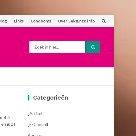
Blog
Links
Condooms
Over SeksEnzo.info
Zoek
naar:
Categorieën
_Artikel
moet ik
en ik zit
_E-Consult
Abortus