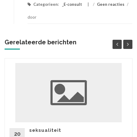
Categorieen:
_E-consult
/
Geen reacties
/
door
Gerelateerde berichten
seksualiteit
20