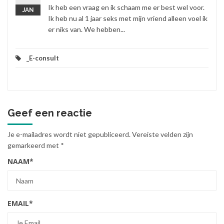
Ik heb een vraag en ik schaam me er best wel voor.
JAN
Ik heb nu al 1 jaar seks met mijn vriend alleen voel ik
er niks van. We hebben...
_E-consult
Geef een reactie
Je e-mailadres wordt niet gepubliceerd.
Vereiste velden zijn
gemarkeerd met
*
NAAM
*
EMAIL
*