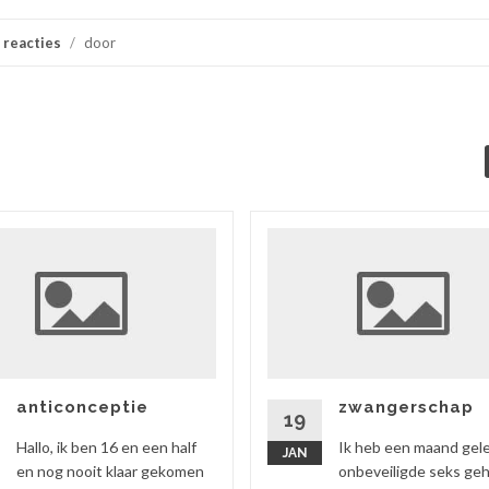
 reacties
/
door
anticonceptie
zwangerschap
19
Hallo, ik ben 16 en een half
Ik heb een maand gel
JAN
en nog nooit klaar gekomen
onbeveiligde seks ge