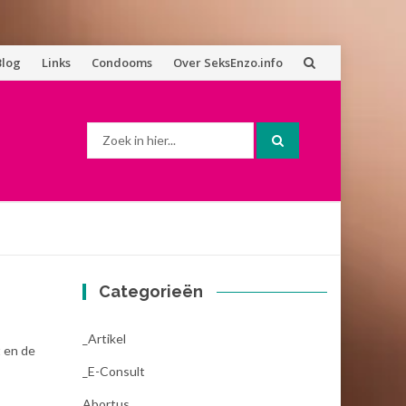
Blog
Links
Condooms
Over SeksEnzo.info
Zoek
naar:
Categorieën
_Artikel
t en de
_E-Consult
Abortus