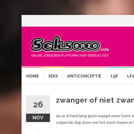
Spring
HOME
SEKS
ANTICONCEPTIE
LIJF
LE
naar
inhoud
zwanger of niet zwa
26
als je al heel lang geen maagd meer bent 
NOV
volgende dag doen we het weer kwam er b