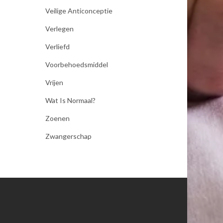
Veilige Anticonceptie
Verlegen
Verliefd
Voorbehoedsmiddel
Vrijen
Wat Is Normaal?
Zoenen
Zwangerschap