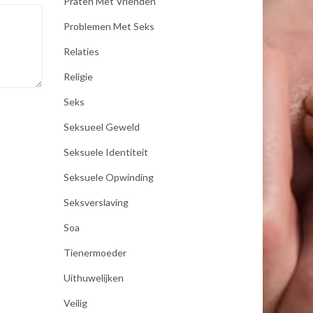
Praten Met Vrienden
Problemen Met Seks
Relaties
Religie
Seks
Seksueel Geweld
Seksuele Identiteit
Seksuele Opwinding
Seksverslaving
Soa
Tienermoeder
Uithuwelijken
Veilig