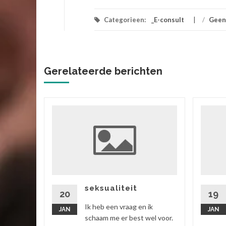
Categorieen:
_E-consult
/
Geen
Gerelateerde berichten
ik
 vriend,
ok zitten
rtgezegd
seksualiteit
20
19
Ik heb een vraag en ik
JAN
JAN
 verder
schaam me er best wel voor.