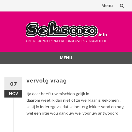
Menu
Spring
naar
inhoud
MENU
Spring
naar
inhoud
vervolg vraag
07
tja daar heeft uw mischien gelijk in
NOV
daarom weet ik dan niet of ze wel klaar is gekomen .
ze zij in iederegeval dat ze het erg lekker vond en nog
wel een ritje wou dank uw wel voor uw antwooord