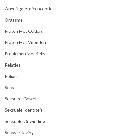
Onveilige Anticonceptie
Orgasme
Praten Met Ouders
Praten Met Vrienden
Problemen Met Seks
Relaties
Religie
Seks
Seksueel Geweld
Seksuele Identiteit
Seksuele Opwinding
Seksverslaving