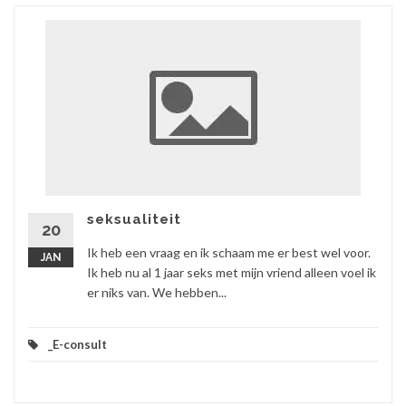
seksualiteit
20
Ik heb een vraag en ik schaam me er best wel voor.
JAN
Ik heb nu al 1 jaar seks met mijn vriend alleen voel ik
er niks van. We hebben...
_E-consult