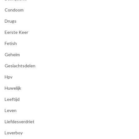
Condoom
Drugs
Eerste Keer
Fetish
Geheim
Geslachtsdelen
Hpv
Huwelijk
Leeftijd
Leven
Liefdesverdriet
Loverboy