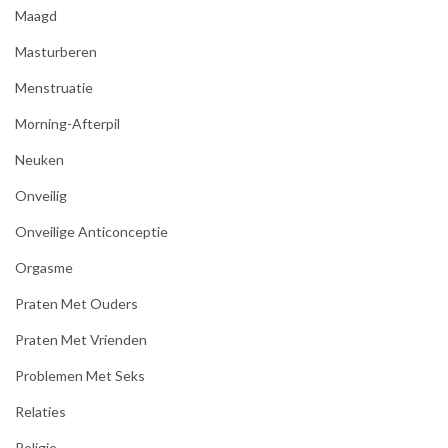
Maagd
Masturberen
Menstruatie
Morning-Afterpil
Neuken
Onveilig
Onveilige Anticonceptie
Orgasme
Praten Met Ouders
Praten Met Vrienden
Problemen Met Seks
Relaties
Religie