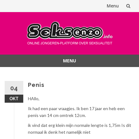
Menu
Spring
naar
inhoud
MENU
Spring
naar
inhoud
Penis
04
HAllo,
OKT
Ik had een paar vraagjes. Ik ben 17 jaar en heb een
penis van 14 cm omtrek 12cm.
ik vind dat erg klein mijn normale lengte is 1,75m Is dit
normaal ik denk het namelijk niet