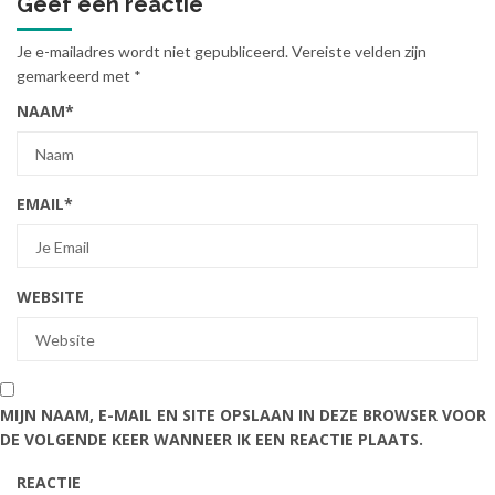
Geef een reactie
Je e-mailadres wordt niet gepubliceerd.
Vereiste velden zijn
gemarkeerd met
*
NAAM
*
EMAIL
*
WEBSITE
MIJN NAAM, E-MAIL EN SITE OPSLAAN IN DEZE BROWSER VOOR
DE VOLGENDE KEER WANNEER IK EEN REACTIE PLAATS.
REACTIE