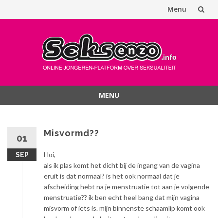
Menu
Spring
naar
inhoud
MENU
Spring
naar
inhoud
Misvormd??
01
Hoi,
SEP
als ik plas komt het dicht bij de ingang van de vagina
eruit is dat normaal? is het ook normaal dat je
afscheiding hebt na je menstruatie tot aan je volgende
menstruatie?? ik ben echt heel bang dat mijn vagina
misvorm of iets is. mijn binnenste schaamlip komt ook