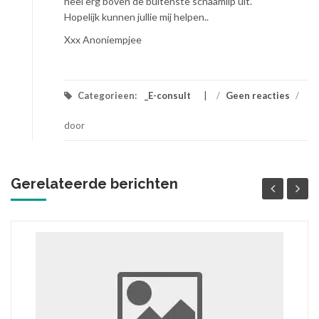
heel erg boven de buitenste schaamlip uit.
Hopelijk kunnen jullie mij helpen..
Xxx Anoniempjee
Categorieen:
_E-consult
/
Geen reacties
/
door
Gerelateerde berichten