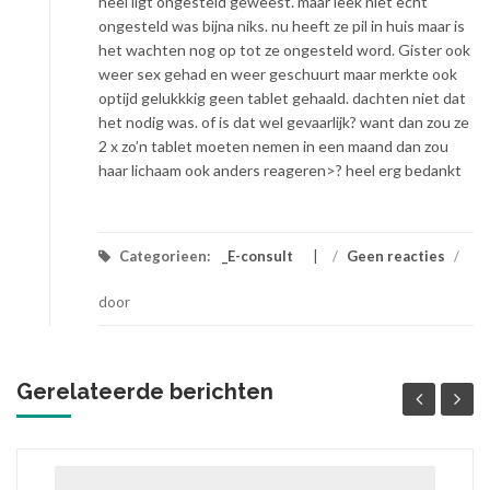
heel ligt ongesteld geweest. maar leek niet echt
ongesteld was bijna niks. nu heeft ze pil in huis maar is
het wachten nog op tot ze ongesteld word. Gister ook
weer sex gehad en weer geschuurt maar merkte ook
optijd gelukkkig geen tablet gehaald. dachten niet dat
het nodig was. of is dat wel gevaarlijk? want dan zou ze
2 x zo’n tablet moeten nemen in een maand dan zou
haar lichaam ook anders reageren>? heel erg bedankt
Categorieen:
_E-consult
/
Geen reacties
/
door
Gerelateerde berichten