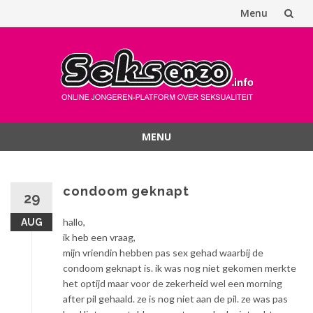
Menu
Spring
naar
inhoud
MENU
Spring
naar
inhoud
condoom geknapt
29
hallo,
AUG
ik heb een vraag,
mijn vriendin hebben pas sex gehad waarbij de
condoom geknapt is. ik was nog niet gekomen merkte
het optijd maar voor de zekerheid wel een morning
after pil gehaald. ze is nog niet aan de pil. ze was pas