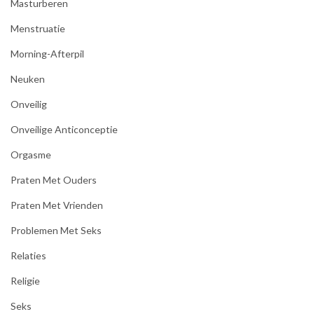
Masturberen
Menstruatie
Morning-Afterpil
Neuken
Onveilig
Onveilige Anticonceptie
Orgasme
Praten Met Ouders
Praten Met Vrienden
Problemen Met Seks
Relaties
Religie
Seks