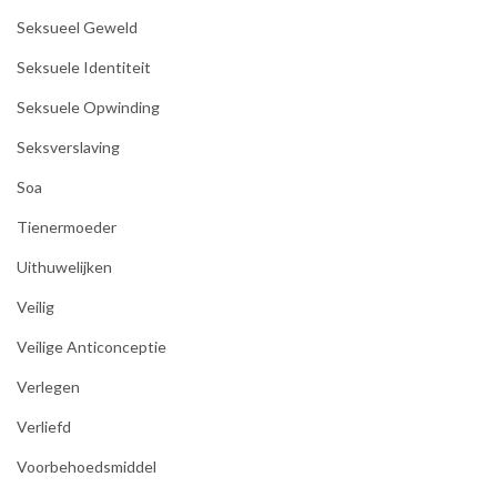
Seksueel Geweld
Seksuele Identiteit
Seksuele Opwinding
Seksverslaving
Soa
Tienermoeder
Uithuwelijken
Veilig
Veilige Anticonceptie
Verlegen
Verliefd
Voorbehoedsmiddel