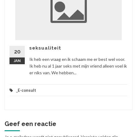
seksualiteit
20
Ik heb een vraag en ik schaam me er best wel voor.
JAN
Ik heb nu al 1 jaar seks met mijn vriend alleen voel ik
er niks van. We hebben...
_E-consult
Geef een reactie
Je e-mailadres wordt niet gepubliceerd.
Vereiste velden zijn