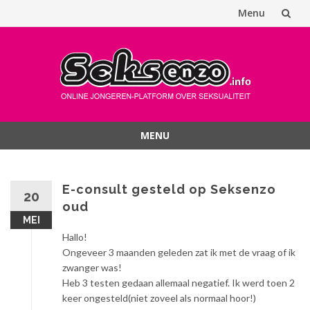
Menu
Spring
naar
inhoud
MENU
Spring
naar
inhoud
E-consult gesteld op Seksenzo
20
oud
MEI
Hallo!
Ongeveer 3 maanden geleden zat ik met de vraag of ik
zwanger was!
Heb 3 testen gedaan allemaal negatief. Ik werd toen 2
keer ongesteld(niet zoveel als normaal hoor!)