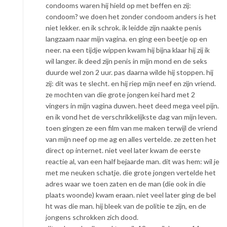
condooms waren hij hield op met beffen en zij:
condoom? we doen het zonder condoom anders is het
niet lekker. en ik schrok. ik leidde zijn naakte penis
langzaam naar mijn vagina. en ging een beetje op en
neer. na een tijdje wippen kwam hij bijna klaar hij zij ik
wil langer. ik deed zijn penis in mijn mond en de seks
duurde wel zon 2 uur. pas daarna wilde hij stoppen. hij
zij: dit was te slecht. en hij riep mijn neef en zijn vriend.
ze mochten van die grote jongen kei hard met 2
vingers in mijn vagina duwen. heet deed mega veel pijn.
en ik vond het de verschrikkelijkste dag van mijn leven.
toen gingen ze een film van me maken terwijl de vriend
van mijn neef op me ag en alles vertelde. ze zetten het
direct op internet. niet veel later kwam de eerste
reactie al, van een half bejaarde man. dit was hem: wil je
met me neuken schatje. die grote jongen vertelde het
adres waar we toen zaten en de man (die ook in die
plaats woonde) kwam eraan. niet veel later ging de bel
ht was die man. hij bleek van de politie te zijn, en de
jongens schrokken zich dood.