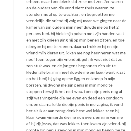
erheen. maar toen bleek dat ze er met zen 2en waren
en de ouders van die vrind niett thuis waaren. ze
stonden me al op te wachten, en begroetten me
vrendelijk. die vriend zij volg mij maar. we gingen naar de
kamer van zijn ouders mijn neef duwde me op het 2
persons bed. hij hield mijn polsen met zijn handen vast
en met zijn knieen ging hij op mijn benen zitten. en toe
n begon hij me te zoenen. daarna trokken hij en zijn
vriend mijn kleren uit. ik kan me nog herinneren wat me
neef toen tegen zijn vriend zij. goh, ik wist niet dat ze
zon stuk was. en de jongens begonnen zich uit te
kleden alle bij. mijn neef duwde me om laag (want ik zat
op het bed) hij ging op me liggen en kneep in mijn
borsten. hij dwong me zijn penis in mijn mond te
stoppen terwijl ik het niet wou. toen zijn penis nog al
stijf was vingerde die me even en deed een condoom
om. en daarna leide die zijn penis in me vagina, ik vond
het als ik er aan terug denk best wel lekker. toen hij
klaar kwam vingerde die me nog even, en ging van me
af. hij zij: jezus, dat was lekker. toen kwam zijn vriend. hij
propte zijn penis gewoon in mijn mond en begon me te