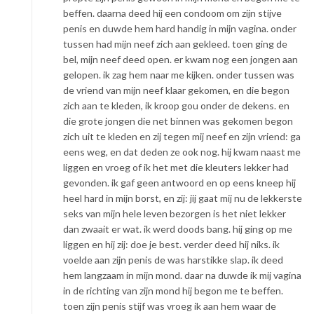
beffen. daarna deed hij een condoom om zijn stijve
penis en duwde hem hard handig in mijn vagina. onder
tussen had mijn neef zich aan gekleed. toen ging de
bel, mijn neef deed open. er kwam nog een jongen aan
gelopen. ik zag hem naar me kijken. onder tussen was
de vriend van mijn neef klaar gekomen, en die begon
zich aan te kleden, ik kroop gou onder de dekens. en
die grote jongen die net binnen was gekomen begon
zich uit te kleden en zij tegen mij neef en zijn vriend: ga
eens weg, en dat deden ze ook nog. hij kwam naast me
liggen en vroeg of ik het met die kleuters lekker had
gevonden. ik gaf geen antwoord en op eens kneep hij
heel hard in mijn borst, en zij: jij gaat mij nu de lekkerste
seks van mijn hele leven bezorgen is het niet lekker
dan zwaait er wat. ik werd doods bang. hij ging op me
liggen en hij zij: doe je best. verder deed hij niks. ik
voelde aan zijn penis de was harstikke slap. ik deed
hem langzaam in mijn mond. daar na duwde ik mij vagina
in de richting van zijn mond hij begon me te beffen.
toen zijn penis stijf was vroeg ik aan hem waar de