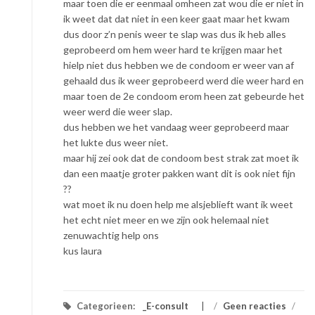
maar toen die er eenmaal omheen zat wou die er niet in
ik weet dat dat niet in een keer gaat maar het kwam
dus door z’n penis weer te slap was dus ik heb alles
geprobeerd om hem weer hard te krijgen maar het
hielp niet dus hebben we de condoom er weer van af
gehaald dus ik weer geprobeerd werd die weer hard en
maar toen de 2e condoom erom heen zat gebeurde het
weer werd die weer slap.
dus hebben we het vandaag weer geprobeerd maar
het lukte dus weer niet.
maar hij zei ook dat de condoom best strak zat moet ik
dan een maatje groter pakken want dit is ook niet fijn
??
wat moet ik nu doen help me alsjeblieft want ik weet
het echt niet meer en we zijn ook helemaal niet
zenuwachtig help ons
kus laura
Categorieen:
_E-consult
/
Geen reacties
/